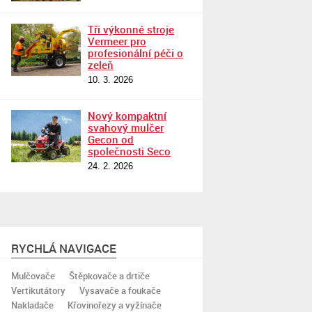
Tři výkonné stroje
Vermeer pro
profesionální péči o
zeleň
10. 3. 2026
Nový kompaktní
svahový mulčer
Gecon od
společnosti Seco
24. 2. 2026
RYCHLÁ NAVIGACE
Mulčovače
Štěpkovače a drtiče
Vertikutátory
Vysavače a foukače
Nakladače
Křovinořezy a vyžínače