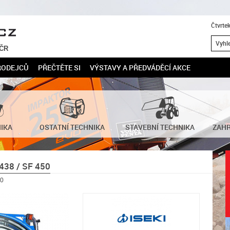
Čtvrte
 ČR
RODEJCŮ
PŘEČTĚTE SI
VÝSTAVY A PŘEDVÁDĚCÍ AKCE
NIKA
OSTATNÍ TECHNIKA
STAVEBNÍ TECHNIKA
ZAHR
38 / SF 450
50