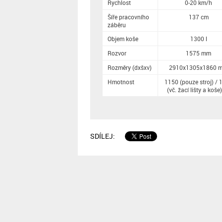
Rychlost
0-20 km/h
Šíře pracovního
137 cm
záběru
Objem koše
1300 l
Rozvor
1575 mm
Rozměry (dxšxv)
2910x1305x1860 
Hmotnost
1150 (pouze stroj) / 
(vč. žací lišty a koše
SDÍLEJ: