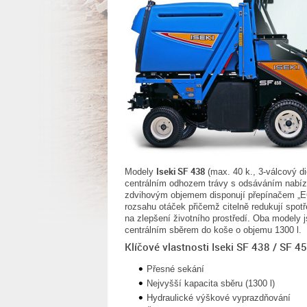
Iseki SF 438
Modely
(max. 40 k., 3-válcový d
centrálním odhozem trávy s odsáváním nabíz
zdvihovým objemem disponují přepínačem „EC
rozsahu otáček přičemž citelně redukují spot
na zlepšení životního prostředí. Oba modely
centrálním sběrem do koše o objemu 1300 l.
Klíčové vlastnosti Iseki SF 438 / SF 4
Přesné sekání
Nejvyšší kapacita sběru (1300 l)
Hydraulické výškové vyprazdňování