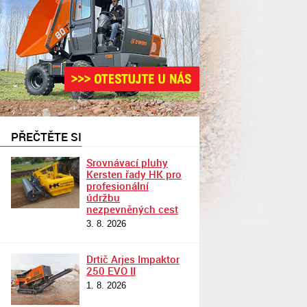
PŘEČTĚTE SI
Srovnávací pluhy
Kersten řady HK pro
profesionální
údržbu
nezpevněných cest
3. 8. 2026
Drtič Arjes Impaktor
250 EVO II
1. 8. 2026