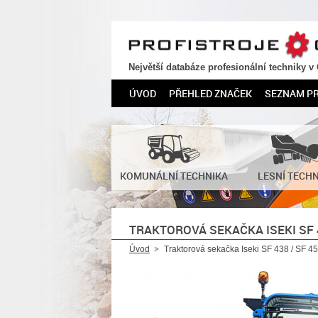
PROFISTROJE.CZ
Největší databáze profesionální techniky v
ÚVOD
PŘEHLED ZNAČEK
SEZNAM P
KOMUNÁLNÍ TECHNIKA
LESNÍ TECH
TRAKTOROVÁ SEKAČKA ISEKI SF 4
Úvod
Traktorová sekačka Iseki SF 438 / SF 4