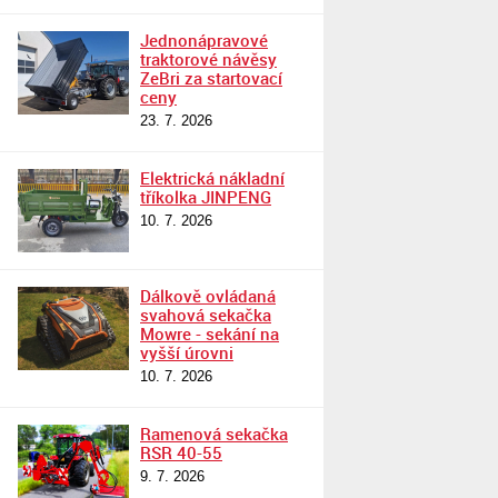
Jednonápravové
traktorové návěsy
ZeBri za startovací
ceny
23. 7. 2026
Elektrická nákladní
tříkolka JINPENG
10. 7. 2026
Dálkově ovládaná
svahová sekačka
Mowre - sekání na
vyšší úrovni
10. 7. 2026
Ramenová sekačka
RSR 40-55
9. 7. 2026