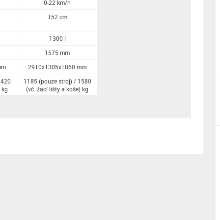
0-22 km/h
152 cm
1300 l
1575 mm
mm
2910x1305x1860 mm
1420
1185 (pouze stroj) / 1580
) kg
(vč. žací lišty a koše) kg