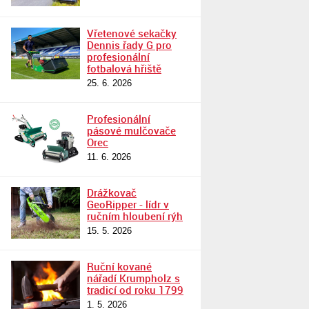
Vřetenové sekačky
Dennis řady G pro
profesionální
fotbalová hřiště
25. 6. 2026
Profesionální
pásové mulčovače
Orec
11. 6. 2026
Drážkovač
GeoRipper - lídr v
ručním hloubení rýh
15. 5. 2026
Ruční kované
nářadí Krumpholz s
tradicí od roku 1799
1. 5. 2026