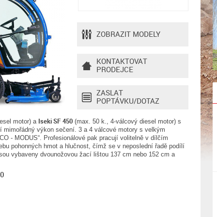
ZOBRAZIT MODELY
KONTAKTOVAT
PRODEJCE
ZASLAT
POPTÁVKU/DOTAZ
Iseki SF 450
iesel motor) a
(max. 50 k., 4-válcový diesel motor) s
í mimořádný výkon sečení. 3 a 4 válcové motory s velkým
O - MODUS“. Profesionálové pak pracují volitelně v dílčím
řebu pohonných hmot a hlučnost, čímž se v neposlední řadě podílí
 jsou vybaveny dvounožovou žací lištou 137 cm nebo 152 cm a
50