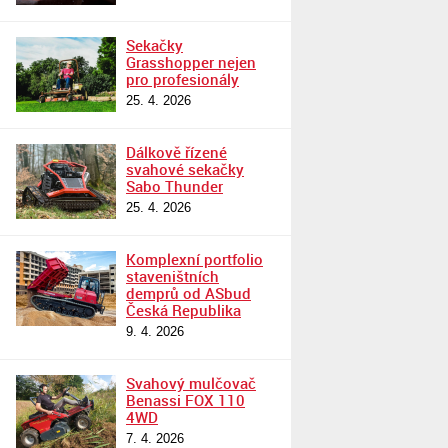
Sekačky
Grasshopper nejen
pro profesionály
25. 4. 2026
Dálkově řízené
svahové sekačky
Sabo Thunder
25. 4. 2026
Komplexní portfolio
staveništních
demprů od ASbud
Česká Republika
9. 4. 2026
Svahový mulčovač
Benassi FOX 110
4WD
7. 4. 2026