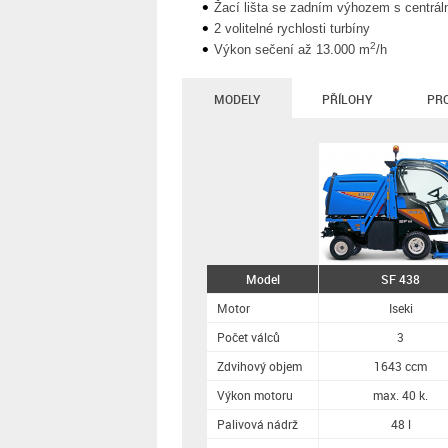
Žací lišta se zadním výhozem s centrá
2 volitelné rychlosti turbíny
2
Výkon sečení až 13.000 m
/h
MODELY
PŘÍLOHY
PR
Model
SF 438
Motor
Iseki
Počet válců
3
Zdvihový objem
1643 ccm
Výkon motoru
max. 40 k.
Palivová nádrž
48 l