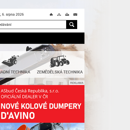
k, 6. srpna 2026
Ú
T
M
M
H
ADNÍ TECHNIKA
ZEMĚDĚLSKÁ TECHNIKA
REKLAMA