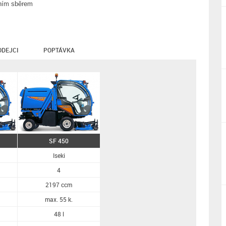
lním sběrem
ODEJCI
POPTÁVKA
SF 450
Iseki
4
2197 ccm
max. 55 k.
48 l