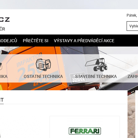
Pátek,
 ČR
RODEJCŮ
PŘEČTĚTE SI
VÝSTAVY A PŘEDVÁDĚCÍ AKCE
NIKA
OSTATNÍ TECHNIKA
STAVEBNÍ TECHNIKA
ZAHR
MT