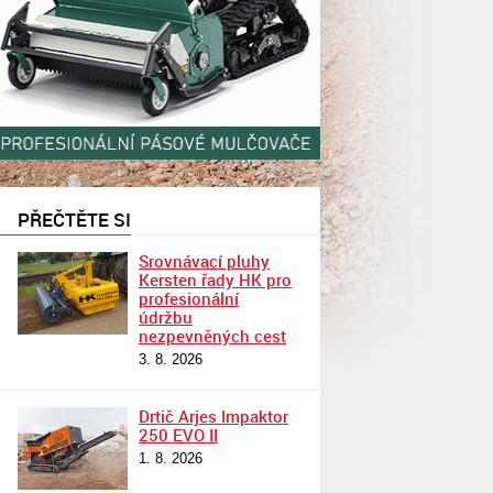
PŘEČTĚTE SI
Srovnávací pluhy
Kersten řady HK pro
profesionální
údržbu
nezpevněných cest
3. 8. 2026
Drtič Arjes Impaktor
250 EVO II
1. 8. 2026