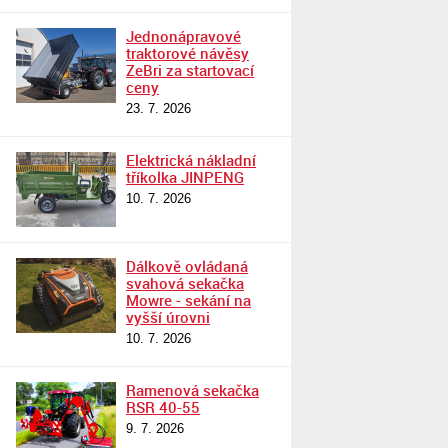
Jednonápravové
traktorové návěsy
ZeBri za startovací
ceny
23. 7. 2026
Elektrická nákladní
tříkolka JINPENG
10. 7. 2026
Dálkově ovládaná
svahová sekačka
Mowre - sekání na
vyšší úrovni
10. 7. 2026
Ramenová sekačka
RSR 40-55
9. 7. 2026