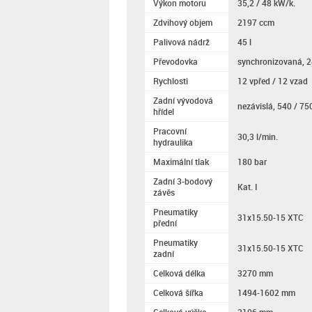
Výkon motoru
35,2 / 48 kW/k.
Zdvihový objem
2197 ccm
Palivová nádrž
45 l
Převodovka
synchronizovaná, 2
Rychlosti
12 vpřed / 12 vzad
Zadní vývodová
nezávislá, 540 / 750
hřídel
Pracovní
30,3 l/min.
hydraulika
Maximální tlak
180 bar
Zadní 3-bodový
Kat. I
závěs
Pneumatiky
31x15.50-15 XTC
přední
Pneumatiky
31x15.50-15 XTC
zadní
Celková délka
3270 mm
Celková šířka
1494-1602 mm