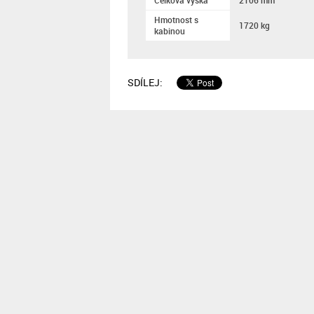
Celková výška
2106 mm
Hmotnost s
1720 kg
kabinou
SDÍLEJ: