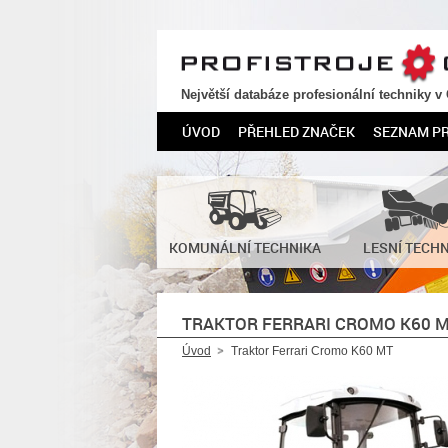
PROFISTROJE.CZ
Největší databáze profesionální techniky v
ÚVOD
PŘEHLED ZNAČEK
SEZNAM P
KOMUNÁLNÍ TECHNIKA
LESNÍ TECH
TRAKTOR FERRARI CROMO K60 
Úvod
Traktor Ferrari Cromo K60 MT