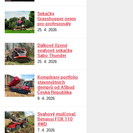
Sekačky
Grasshopper nejen
pro profesionály
25. 4. 2026
Dálkově řízené
svahové sekačky
Sabo Thunder
25. 4. 2026
Komplexní portfolio
staveništních
demprů od ASbud
Česká Republika
9. 4. 2026
Svahový mulčovač
Benassi FOX 110
4WD
7. 4. 2026