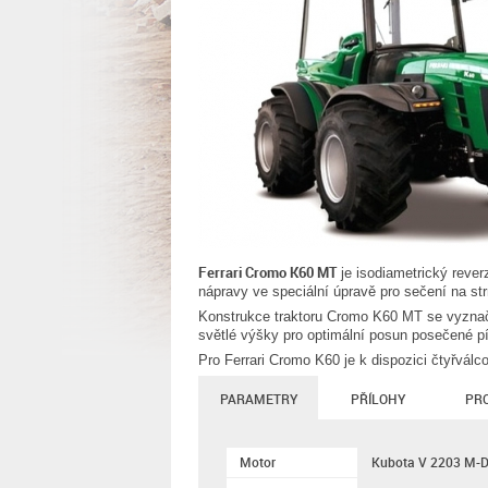
Ferrari Cromo K60 MT
je isodiametrický rever
nápravy ve speciální úpravě pro sečení na s
Konstrukce traktoru Cromo K60 MT se vyznaču
světlé výšky pro optimální posun posečené p
Pro Ferrari Cromo K60 je k dispozici čtyřvál
PARAMETRY
PŘÍLOHY
PR
Motor
Kubota V 2203 M-D