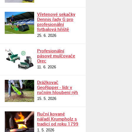
Vřetenové sekačky
Dennis řady G pro
profesionální
fotbalová hřiště
25. 6. 2026
Profesionální
pásové mulčovače
Orec
11. 6. 2026
Drážkovač
GeoRipper - lídr v
ručním hloubení rýh
15. 5. 2026
Ruční kované
nářadí Krumpholz s
tradicí od roku 1799
1. 5. 2026