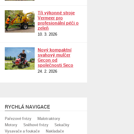
Tři výkonné stroje
Vermeer pro
profesionální péči o
zeleň
10. 3. 2026
Nový kompaktní
svahový mulčer
Gecon od
společnosti Seco
24. 2. 2026
RYCHLÁ NAVIGACE
Pařezové frézy
Malotraktory
Motory
Sněhové frézy
Sekačky
Vysavače a foukače
Nakladače