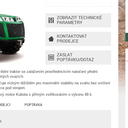
ZOBRAZIT TECHNICKÉ
PARAMETRY
KONTAKTOVAT
PRODEJCE
ZASLAT
POPTÁVKU/DOTAZ
zibilní traktor se zatáčením prostřednictvím natočení přední
trmých svazích.
je nízkým těžištěm pro maximální stabilitu na svahu bez snížení
íce pod strojem.
cový motor Kubota s přímým vstřikováním o výkonu 48 k.
ODEJCI
POPTÁVKA
I