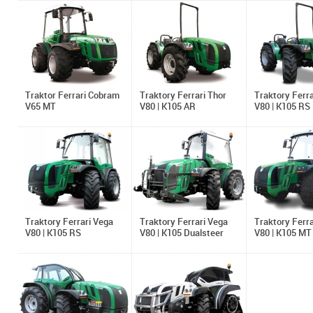
Traktor Ferrari Cobram
Traktory Ferrari Thor
Traktory Ferra
V65 MT
V80 | K105 AR
V80 | K105 RS
Traktory Ferrari Vega
Traktory Ferrari Vega
Traktory Ferra
V80 | K105 RS
V80 | K105 Dualsteer
V80 | K105 MT