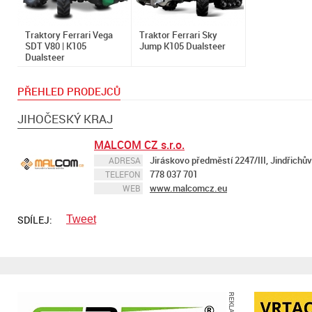
Traktory Ferrari Vega
Traktor Ferrari Sky
SDT V80 | K105
Jump K105 Dualsteer
Dualsteer
PŘEHLED PRODEJCŮ
JIHOČESKÝ KRAJ
MALCOM CZ s.r.o.
Jiráskovo předměstí 2247/III, Jindřichů
ADRESA
778 037 701
TELEFON
www.malcomcz.eu
WEB
SDÍLEJ:
Tweet
REKLAMA