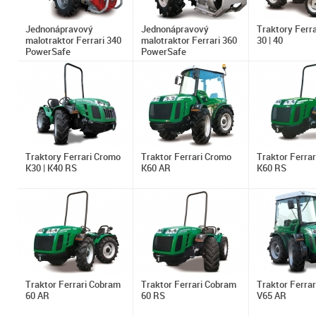
Jednonápravový
Jednonápravový
Traktory Ferra
malotraktor Ferrari 340
malotraktor Ferrari 360
30 | 40
PowerSafe
PowerSafe
Traktory Ferrari Cromo
Traktor Ferrari Cromo
Traktor Ferra
K30 | K40 RS
K60 AR
K60 RS
Traktor Ferrari Cobram
Traktor Ferrari Cobram
Traktor Ferra
60 AR
60 RS
V65 AR