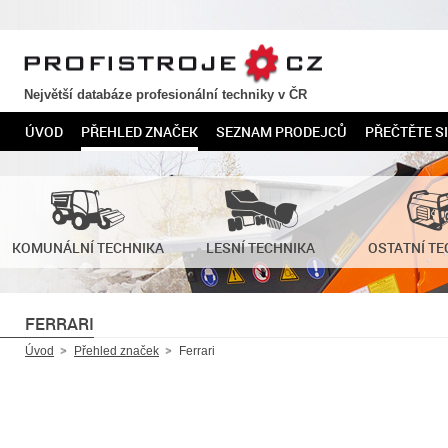
PROFISTROJE.CZ
Největší databáze profesionální techniky v ČR
ÚVOD
PŘEHLED ZNAČEK
SEZNAM PRODEJCŮ
PŘEČTĚTE SI
KOMUNÁLNÍ TECHNIKA
LESNÍ TECHNIKA
OSTATNÍ TE
FERRARI
Úvod
Přehled značek
Ferrari