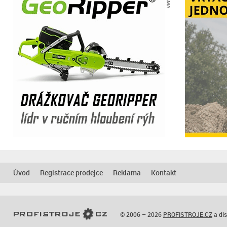
Úvod
Registrace prodejce
Reklama
Kontakt
© 2006 – 2026
PROFISTROJE.CZ
a dis