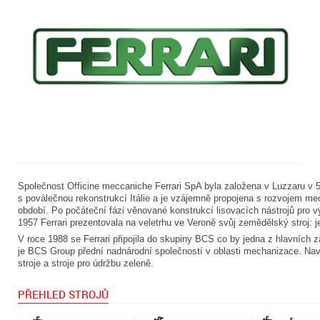
Společnost Officine meccaniche Ferrari SpA byla založena v Luzzaru v 50
s poválečnou rekonstrukcí Itálie a je vzájemně propojena s rozvojem m
období. Po počáteční fázi věnované konstrukcí lisovacích nástrojů pro v
1957 Ferrari prezentovala na veletrhu ve Veroně svůj zemědělský stroj: 
V roce 1988 se Ferrari připojila do skupiny BCS co by jedna z hlavních
je BCS Group přední nadnárodní společností v oblasti mechanizace. Na
stroje a stroje pro údržbu zeleně.
PŘEHLED STROJŮ