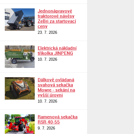
Jednonápravové
traktorové návěsy
ZeBri za startovací
ceny
23. 7. 2026
Elektrická nákladní
tříkolka JINPENG
10. 7. 2026
Dálkově ovládaná
svahová sekačka
Mowre - sekání na
vyšší úrovni
10. 7. 2026
Ramenová sekačka
RSR 40-55
9. 7. 2026