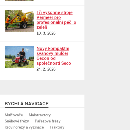
Tři výkonné stroje
Vermeer pro
profesionální péči o
zeleň
10. 3. 2026
Nový kompaktní
svahový mulčer
Gecon od
společnosti Seco
24. 2. 2026
RYCHLÁ NAVIGACE
Mulčovače
Malotraktory
Sněhové frézy
Pařezové frézy
Křovinořezy a vyžínače
Traktory