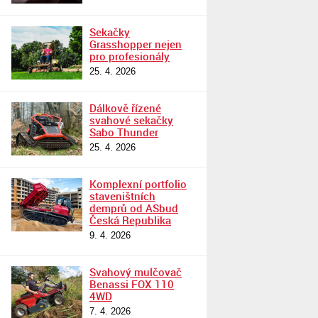
Sekačky
Grasshopper nejen
pro profesionály
25. 4. 2026
Dálkově řízené
svahové sekačky
Sabo Thunder
25. 4. 2026
Komplexní portfolio
staveništních
demprů od ASbud
Česká Republika
9. 4. 2026
Svahový mulčovač
Benassi FOX 110
4WD
7. 4. 2026