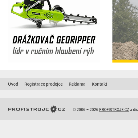
Úvod
Registrace prodejce
Reklama
Kontakt
© 2006 – 2026
PROFISTROJE.CZ
a dis