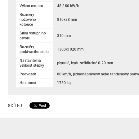
Výkon motoru
48 / 60 kW/k.
Rozměry
nožového
810x38 mm
kotouče
Šířka vstupního
310 mm
otvoru
Rozměry
1300x1020 mm
podávacího stolu
Nastavitelná
plynulé, hydr. seřiditelné 0-20 mm
velikost štěpky
Podvozek
80 km/h, jednonápravový nebo tandemový podv
Hmotnost
1750 kg
SDÍLEJ: