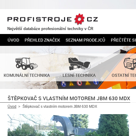
PROFISTROJE.CZ
Největší databáze profesionální techniky v ČR
ÚVOD
PŘEHLED ZNAČEK
SEZNAM PRODEJCŮ
PŘEČTĚTE SI
KOMUNÁLNÍ TECHNIKA
LESNÍ TECHNIKA
OSTATNÍ TE
ŠTĚPKOVAČ S VLASTNÍM MOTOREM JBM 630 MDX
Úvod
Štěpkovač s vlastním motorem JBM 630 MDX