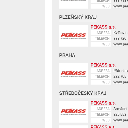
778 718 
TELEFON
www.pek
WEB
PLZEŇSKÝ KRAJ
PEKASS a.s.
Kvíčovic
ADRESA
778 726 
TELEFON
www.pek
WEB
PRAHA
PEKASS a.s.
Přátelst
ADRESA
272 705 
TELEFON
www.pek
WEB
STŘEDOČESKÝ KRAJ
PEKASS a.s.
Armádní 
ADRESA
325 553 
TELEFON
www.pek
WEB
PEKASS a.s.