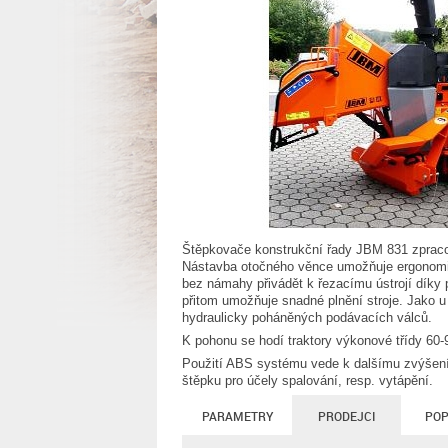
Štěpkovače konstrukční řady JBM 831 zprac
Nástavba otočného věnce umožňuje ergonomick
bez námahy přivádět k řezacímu ústrojí díky
přitom umožňuje snadné plnění stroje. Jako 
hydraulicky poháněných podávacích válců.
K pohonu se hodí traktory výkonové třídy 60-
Použití ABS systému vede k dalšímu zvýšení v
štěpku pro účely spalování, resp. vytápění.
PARAMETRY
PRODEJCI
POP