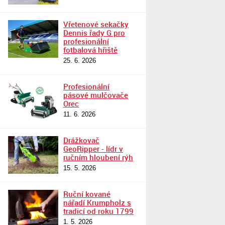
Vřetenové sekačky
Dennis řady G pro
profesionální
fotbalová hřiště
25. 6. 2026
Profesionální
pásové mulčovače
Orec
11. 6. 2026
Drážkovač
GeoRipper - lídr v
ručním hloubení rýh
15. 5. 2026
Ruční kované
nářadí Krumpholz s
tradicí od roku 1799
1. 5. 2026