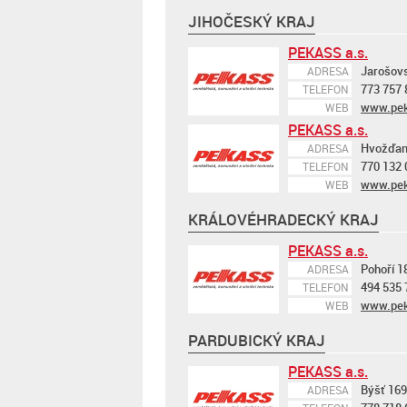
JIHOČESKÝ KRAJ
PEKASS a.s.
Jarošovs
ADRESA
773 757 
TELEFON
www.pek
WEB
PEKASS a.s.
Hvožďan
ADRESA
770 132 
TELEFON
www.pek
WEB
KRÁLOVÉHRADECKÝ KRAJ
PEKASS a.s.
Pohoří 1
ADRESA
494 535 
TELEFON
www.pek
WEB
PARDUBICKÝ KRAJ
PEKASS a.s.
Býšť 169
ADRESA