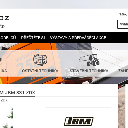
Pátek,
 ČR
RODEJCŮ
PŘEČTĚTE SI
VÝSTAVY A PŘEDVÁDĚCÍ AKCE
NIKA
OSTATNÍ TECHNIKA
STAVEBNÍ TECHNIKA
ZAHR
M JBM 831 ZDX
1 ZDX