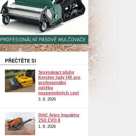
PŘEČTĚTE SI
Srovnávací pluhy
Kersten řady HK pro
profesionální
údržbu
nezpevněných cest
3. 8. 2026
Drtič Arjes Impaktor
250 EVO II
1. 8. 2026