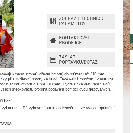
ZOBRAZIT TECHNICKÉ
PARAMETRY
KONTAKTOVAT
PRODEJCE
ZASLAT
POPTÁVKU/DOTAZ
ovávají kmeny stromů (dřevní hmotu) do průměru až 210 mm.
ý přísun dřevní hmoty ke stroji. Také velká množství klestu lze
 podávacímu otvoru o šířce 310 mm. Hydraulické otevírání válců
u všech štěpkovačů, probíhá podávání pomocí dvou frézovaných,
90 koní.
ýkonnosti. Při vybavení stroje dodrcováním lze vyrobit optimální
TÁVKA