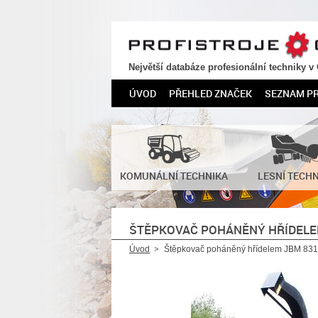
PROFISTROJE.CZ
Největší databáze profesionální techniky v
ÚVOD
PŘEHLED ZNAČEK
SEZNAM P
KOMUNÁLNÍ TECHNIKA
LESNÍ TECH
ŠTĚPKOVAČ POHÁNĚNÝ HŘÍDELE
Úvod
Štěpkovač poháněný hřídelem JBM 83