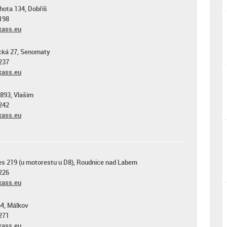
hota 134, Dobříš
198
ass.eu
cká 27, Senomaty
237
ass.eu
1893, Vlašim
242
ass.eu
s 219 (u motorestu u D8), Roudnice nad Labem
226
ass.eu
4, Málkov
271
ass.eu