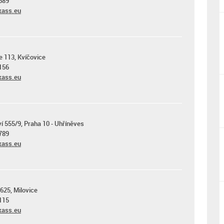
689
ass.eu
e 113, Kvíčovice
156
ass.eu
ví 555/9, Praha 10 - Uhříněves
789
ass.eu
625, Milovice
115
ass.eu