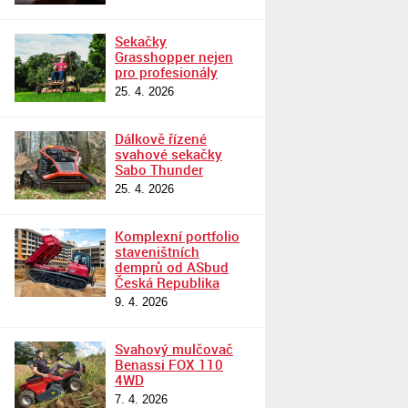
Sekačky
Grasshopper nejen
pro profesionály
25. 4. 2026
Dálkově řízené
svahové sekačky
Sabo Thunder
25. 4. 2026
Komplexní portfolio
staveništních
demprů od ASbud
Česká Republika
9. 4. 2026
Svahový mulčovač
Benassi FOX 110
4WD
7. 4. 2026