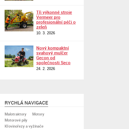
Tři výkonné stroje
Vermeer pro
profesionální péči o
zeleň
10. 3. 2026
Nový kompaktní
svahový mulčer
Gecon od
společnosti Seco
24. 2. 2026
RYCHLÁ NAVIGACE
Malotraktory
Motory
Motorové pily
Křovinořezy a vyžínače