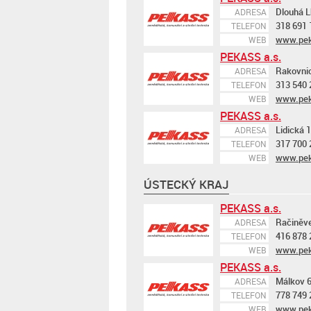
Dlouhá L
ADRESA
318 691 
TELEFON
www.pek
WEB
PEKASS a.s.
Rakovni
ADRESA
313 540 
TELEFON
www.pek
WEB
PEKASS a.s.
Lidická 
ADRESA
317 700 
TELEFON
www.pek
WEB
ÚSTECKÝ KRAJ
PEKASS a.s.
Račiněve
ADRESA
416 878 
TELEFON
www.pek
WEB
PEKASS a.s.
Málkov 6
ADRESA
778 749 
TELEFON
www.pek
WEB