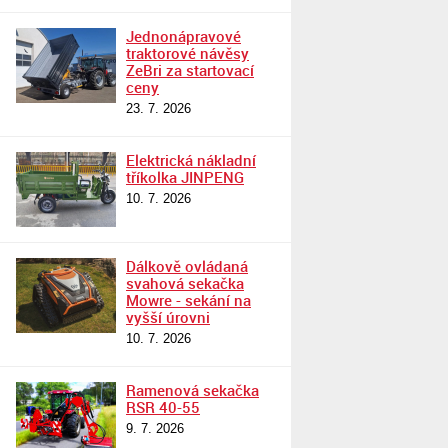
Jednonápravové
traktorové návěsy
ZeBri za startovací
ceny
23. 7. 2026
Elektrická nákladní
tříkolka JINPENG
10. 7. 2026
Dálkově ovládaná
svahová sekačka
Mowre - sekání na
vyšší úrovni
10. 7. 2026
Ramenová sekačka
RSR 40-55
9. 7. 2026