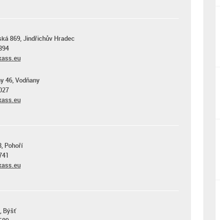
ká 869, Jindřichův Hradec
894
ass.eu
y 46, Vodňany
027
ass.eu
8, Pohoří
741
ass.eu
, Býšť