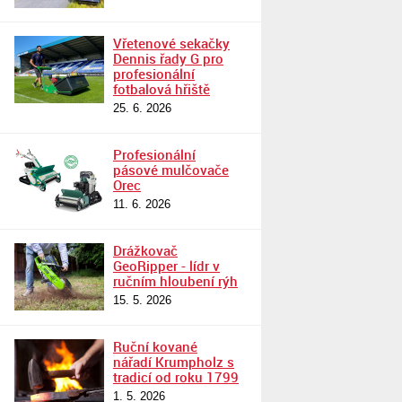
Vřetenové sekačky
Dennis řady G pro
profesionální
fotbalová hřiště
25. 6. 2026
Profesionální
pásové mulčovače
Orec
11. 6. 2026
Drážkovač
GeoRipper - lídr v
ručním hloubení rýh
15. 5. 2026
Ruční kované
nářadí Krumpholz s
tradicí od roku 1799
1. 5. 2026