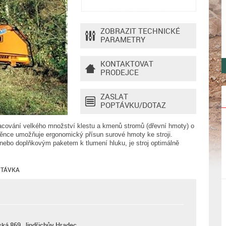
ZOBRAZIT TECHNICKÉ
PARAMETRY
KONTAKTOVAT
PRODEJCE
ZASLAT
POPTÁVKU/DOTAZ
ování velkého množství klestu a kmenů stromů (dřevní hmoty) o
nce umožňuje ergonomický přísun surové hmoty ke stroji.
bo doplňkovým paketem k tlumení hluku, je stroj optimálně
TÁVKA
ká 869, Jindřichův Hradec