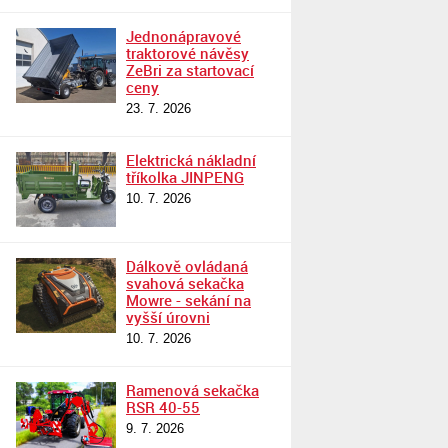
Jednonápravové
traktorové návěsy
ZeBri za startovací
ceny
23. 7. 2026
Elektrická nákladní
tříkolka JINPENG
10. 7. 2026
Dálkově ovládaná
svahová sekačka
Mowre - sekání na
vyšší úrovni
10. 7. 2026
Ramenová sekačka
RSR 40-55
9. 7. 2026