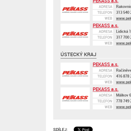
PEKASS a.s.
Rakovni
ADRESA
313 540 
TELEFON
www.pek
WEB
PEKASS a.s.
Lidická 
ADRESA
317 700 
TELEFON
www.pek
WEB
ÚSTECKÝ KRAJ
PEKASS a.s.
Račiněve
ADRESA
416 878 
TELEFON
www.pek
WEB
PEKASS a.s.
Málkov 6
ADRESA
778 749 
TELEFON
www.pek
WEB
SDÍLEJ: