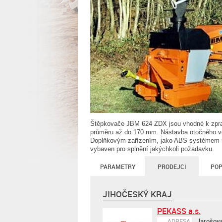
Štěpkovače JBM 624 ZDX jsou vhodné k zprac
průměru až do 170 mm. Nástavba otočného vě
Doplňkovým zařízením, jako ABS systémem ne
vybaven pro splnění jakýchkoli požadavku.
PARAMETRY
PRODEJCI
POP
JIHOČESKÝ KRAJ
PEKASS a.s.
Jarošovs
ADRESA