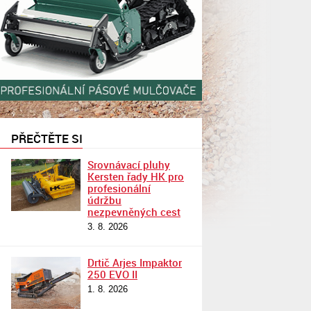
PŘEČTĚTE SI
Srovnávací pluhy
Kersten řady HK pro
profesionální
údržbu
nezpevněných cest
3. 8. 2026
Drtič Arjes Impaktor
250 EVO II
1. 8. 2026