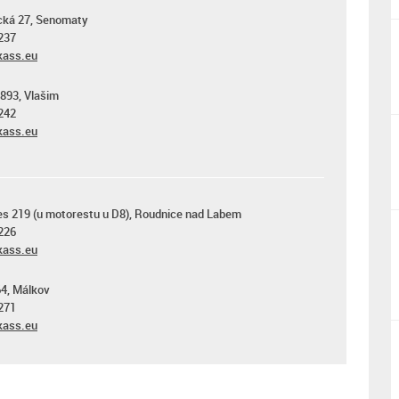
cká 27, Senomaty
237
ass.eu
1893, Vlašim
242
ass.eu
s 219 (u motorestu u D8), Roudnice nad Labem
226
ass.eu
4, Málkov
271
ass.eu