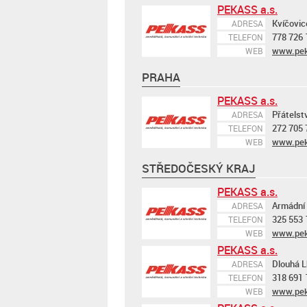
PEKASS a.s.
Kvíčovic
ADRESA
778 726 
TELEFON
www.pek
WEB
PRAHA
PEKASS a.s.
Přátelst
ADRESA
272 705 
TELEFON
www.pek
WEB
STŘEDOČESKÝ KRAJ
PEKASS a.s.
Armádní 
ADRESA
325 553 
TELEFON
www.pek
WEB
PEKASS a.s.
Dlouhá L
ADRESA
318 691 
TELEFON
www.pek
WEB