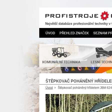
PROFISTROJE.CZ
Největší databáze profesionální techniky v
ÚVOD
PŘEHLED ZNAČEK
SEZNAM P
KOMUNÁLNÍ TECHNIKA
LESNÍ TECH
ŠTĚPKOVAČ POHÁNĚNÝ HŘÍDELE
Úvod
Štěpkovač poháněný hřídelem JBM 62