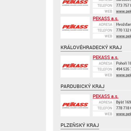
773 757 
TELEFON
www.pek
WEB
PEKASS a.s.
Hvožďan
ADRESA
770 132 
TELEFON
www.pek
WEB
KRÁLOVÉHRADECKÝ KRAJ
PEKASS a.s.
Pohoří 1
ADRESA
494 535 
TELEFON
www.pek
WEB
PARDUBICKÝ KRAJ
PEKASS a.s.
Býšť 169
ADRESA
778 718 
TELEFON
www.pek
WEB
PLZEŇSKÝ KRAJ