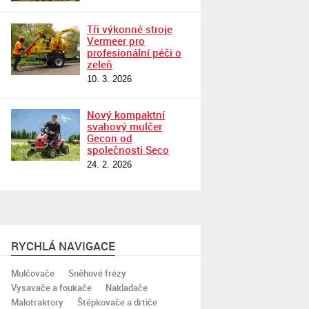
Tři výkonné stroje
Vermeer pro
profesionální péči o
zeleň
10. 3. 2026
Nový kompaktní
svahový mulčer
Gecon od
společnosti Seco
24. 2. 2026
RYCHLÁ NAVIGACE
Mulčovače
Sněhové frézy
Vysavače a foukače
Nakladače
Malotraktory
Štěpkovače a drtiče