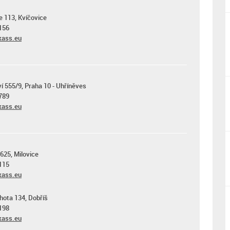
e 113, Kvíčovice
156
ass.eu
ví 555/9, Praha 10 - Uhříněves
789
ass.eu
625, Milovice
115
ass.eu
hota 134, Dobříš
198
ass.eu