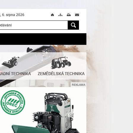
k, 6. srpna 2026
Ú
T
M
M
H
ADNÍ TECHNIKA
ZEMĚDĚLSKÁ TECHNIKA
REKLAMA