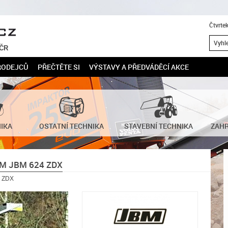
Čtvrte
 ČR
RODEJCŮ
PŘEČTĚTE SI
VÝSTAVY A PŘEDVÁDĚCÍ AKCE
NIKA
OSTATNÍ TECHNIKA
STAVEBNÍ TECHNIKA
ZAHR
M JBM 624 ZDX
4 ZDX