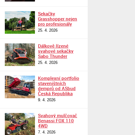
Sekačky
Grasshopper nejen
pro profesionály
25. 4. 2026
Dálkově řízené
svahové sekačky
Sabo Thunder
25. 4. 2026
Komplexní portfolio
staveništních
demprů od ASbud
Česká Republika
9. 4. 2026
Svahový mulčovač
Benassi FOX 110
4WD
7. 4. 2026