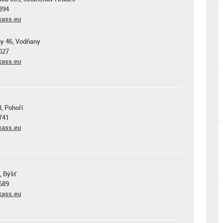
894
ass.eu
y 46, Vodňany
027
ass.eu
8, Pohoří
741
ass.eu
, Býšť
689
ass.eu