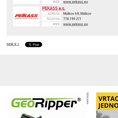
www.pekass.eu
WEB
PEKASS a.s.
Málkov 64, Málkov
ADRESA
778 749 271
TELEFON
www.pekass.eu
WEB
SDÍLEJ:
REKLAMA