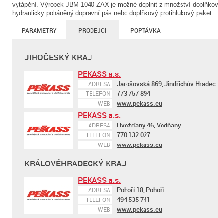
vytápění. Výrobek JBM 1040 ZAX je možné doplnit z množství doplňkov
hydraulicky poháněný dopravní pás nebo doplňkový protihlukový paket.
PARAMETRY
PRODEJCI
POPTÁVKA
JIHOČESKÝ KRAJ
PEKASS a.s.
Jarošovská 869, Jindřichův Hradec
ADRESA
773 757 894
TELEFON
www.pekass.eu
WEB
PEKASS a.s.
Hvožďany 46, Vodňany
ADRESA
770 132 027
TELEFON
www.pekass.eu
WEB
KRÁLOVÉHRADECKÝ KRAJ
PEKASS a.s.
Pohoří 18, Pohoří
ADRESA
494 535 741
TELEFON
www.pekass.eu
WEB