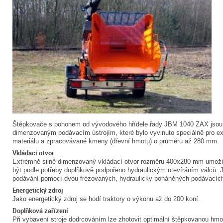
Štěpkovače s pohonem od vývodového hřídele řady JBM 1040 ZAX jsou
dimenzovaným podávacím ústrojím, které bylo vyvinuto speciálně pro 
materiálu a zpracovávané kmeny (dřevní hmotu) o průměru až 280 mm.
Vkládací otvor
Extrémně silně dimenzovaný vkládací otvor rozměru 400x280 mm umožň
být podle potřeby doplňkově podpořeno hydraulickým otevíráním válců. 
podávání pomocí dvou frézovaných, hydraulicky poháněných podávacích
Energetický zdroj
Jako energetický zdroj se hodí traktory o výkonu až do 200 koní.
Doplňková zařízení
Při vybavení stroje dodrcováním lze zhotovit optimální štěpkovanou hmo