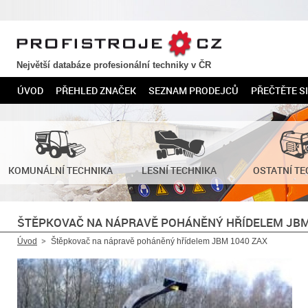
PROFISTROJE.CZ
Největší databáze profesionální techniky v ČR
ÚVOD
PŘEHLED ZNAČEK
SEZNAM PRODEJCŮ
PŘEČTĚTE SI
KOMUNÁLNÍ TECHNIKA
LESNÍ TECHNIKA
OSTATNÍ TE
ŠTĚPKOVAČ NA NÁPRAVĚ POHÁNĚNÝ HŘÍDELEM JBM
Úvod
Štěpkovač na nápravě poháněný hřídelem JBM 1040 ZAX