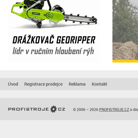
Úvod
Registrace prodejce
Reklama
Kontakt
© 2006 – 2026
PROFISTROJE.CZ
a dis