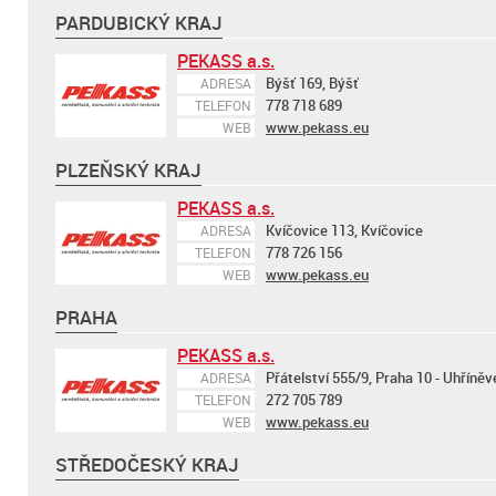
PARDUBICKÝ KRAJ
PEKASS a.s.
Býšť 169, Býšť
ADRESA
778 718 689
TELEFON
www.pekass.eu
WEB
PLZEŇSKÝ KRAJ
PEKASS a.s.
Kvíčovice 113, Kvíčovice
ADRESA
778 726 156
TELEFON
www.pekass.eu
WEB
PRAHA
PEKASS a.s.
Přátelství 555/9, Praha 10 - Uhříněv
ADRESA
272 705 789
TELEFON
www.pekass.eu
WEB
STŘEDOČESKÝ KRAJ