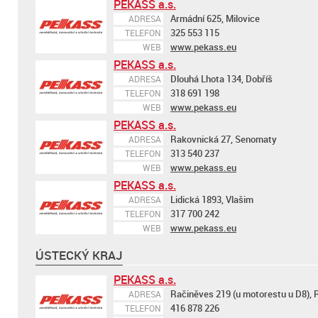
PEKASS a.s.
Armádní 625, Milovice
ADRESA
325 553 115
TELEFON
www.pekass.eu
WEB
PEKASS a.s.
Dlouhá Lhota 134, Dobříš
ADRESA
318 691 198
TELEFON
www.pekass.eu
WEB
PEKASS a.s.
Rakovnická 27, Senomaty
ADRESA
313 540 237
TELEFON
www.pekass.eu
WEB
PEKASS a.s.
Lidická 1893, Vlašim
ADRESA
317 700 242
TELEFON
www.pekass.eu
WEB
ÚSTECKÝ KRAJ
PEKASS a.s.
Račiněves 219 (u motorestu u D8),
ADRESA
416 878 226
TELEFON