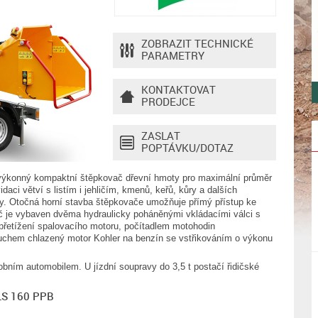
ZOBRAZIT TECHNICKÉ
PARAMETRY
KONTAKTOVAT
PRODEJCE
ZASLAT
POPTÁVKU/DOTAZ
ýkonný kompaktní štěpkovač dřevní hmoty pro maximální průměr
aci větví s listím i jehličím, kmenů, keřů, kůry a dalších
ky. Otočná horní stavba štěpkovače umožňuje přímý přístup ke
ač je vybaven dvěma hydraulicky poháněnými vkládacími válci s
přetížení spalovacího motoru, počítadlem motohodin
duchem chlazený motor Kohler na benzín se vstřikováním o výkonu
obním automobilem. U jízdní soupravy do 3,5 t postačí řidičské
 LS 160 PPB