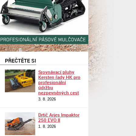
PŘEČTĚTE SI
Srovnávací pluhy
Kersten řady HK pro
profesionální
údržbu
nezpevněných cest
3. 8. 2026
Drtič Arjes Impaktor
250 EVO II
1. 8. 2026