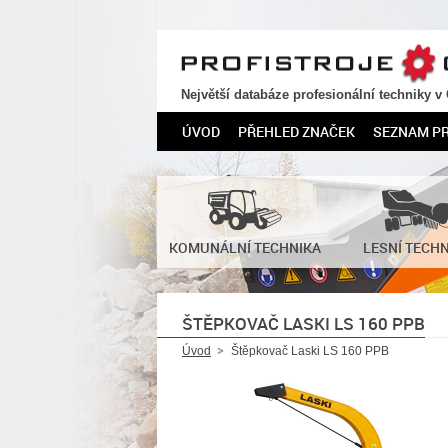
PROFISTROJE.CZ
Největší databáze profesionální techniky v
ÚVOD
PŘEHLED ZNAČEK
SEZNAM P
KOMUNÁLNÍ TECHNIKA
LESNÍ TECH
ŠTĚPKOVAČ LASKI LS 160 PPB
Úvod
Štěpkovač Laski LS 160 PPB