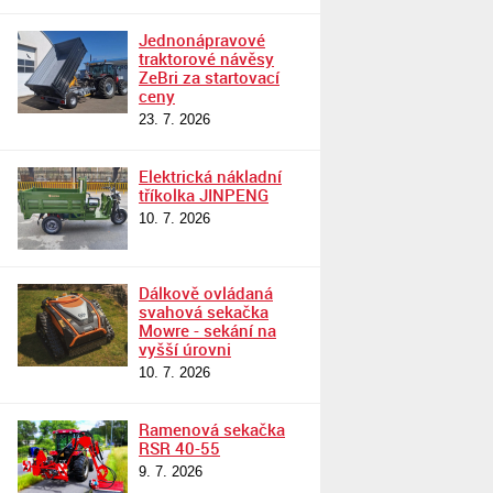
Jednonápravové
traktorové návěsy
ZeBri za startovací
ceny
23. 7. 2026
Elektrická nákladní
tříkolka JINPENG
10. 7. 2026
Dálkově ovládaná
svahová sekačka
Mowre - sekání na
vyšší úrovni
10. 7. 2026
Ramenová sekačka
RSR 40-55
9. 7. 2026