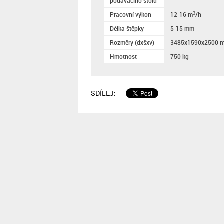
podávacího stolu
Pracovní výkon
12-16 m
/h
3
Délka štěpky
5-15 mm
Rozměry (dxšxv)
3485x1590x2500 
Hmotnost
750 kg
SDÍLEJ: