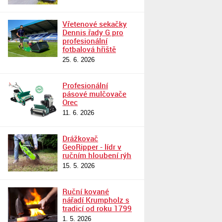
Vřetenové sekačky
Dennis řady G pro
profesionální
fotbalová hřiště
25. 6. 2026
Profesionální
pásové mulčovače
Orec
11. 6. 2026
Drážkovač
GeoRipper - lídr v
ručním hloubení rýh
15. 5. 2026
Ruční kované
nářadí Krumpholz s
tradicí od roku 1799
1. 5. 2026