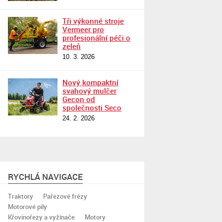
Tři výkonné stroje
Vermeer pro
profesionální péči o
zeleň
10. 3. 2026
Nový kompaktní
svahový mulčer
Gecon od
společnosti Seco
24. 2. 2026
RYCHLÁ NAVIGACE
Traktory
Pařezové frézy
Motorové pily
Křovinořezy a vyžínače
Motory