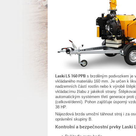
Laski LS 160 PPB
s brzděným podvozkem je v
vkládaného materiálu 160 mm. Je určen k likvid
nadzemních částí rostlin nebo k výrobě štěp
vkládacímu žlabu z jakékoli strany. Štěpkov
automatickým systémem třetí generace proti 
(celkové/denní). Pohon zajišťuje úsporný vz
38 HP.
Nájezdová brzda umožní táhnout stroj i za os
oprávnění skupiny B.
Kontrolní a bezpečnostní prvky Laski