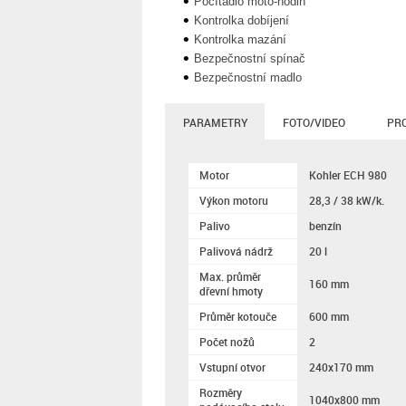
Počítadlo moto-hodin
Kontrolka dobíjení
Kontrolka mazání
Bezpečnostní spínač
Bezpečnostní madlo
PARAMETRY
FOTO/VIDEO
PR
Motor
Kohler ECH 980
Výkon motoru
28,3 / 38 kW/k.
Palivo
benzín
Palivová nádrž
20 l
Max. průměr
160 mm
dřevní hmoty
Průměr kotouče
600 mm
Počet nožů
2
Vstupní otvor
240x170 mm
Rozměry
1040x800 mm