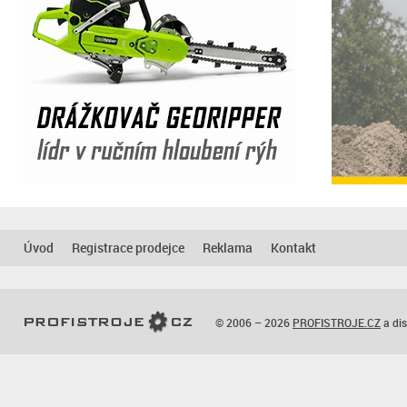
Úvod
Registrace prodejce
Reklama
Kontakt
© 2006 – 2026
PROFISTROJE.CZ
a dis