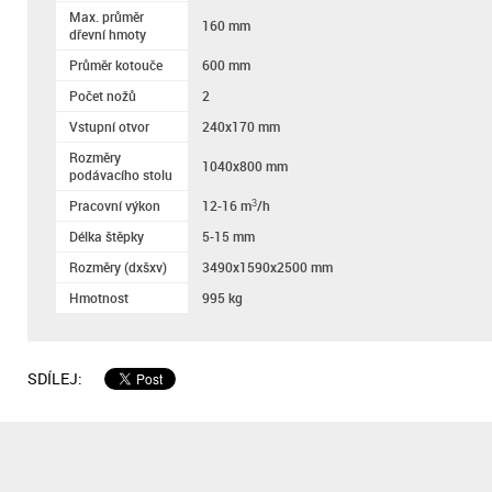
Max. průměr
160 mm
dřevní hmoty
Průměr kotouče
600 mm
Počet nožů
2
Vstupní otvor
240x170 mm
Rozměry
1040x800 mm
podávacího stolu
Pracovní výkon
12-16 m
/h
3
Délka štěpky
5-15 mm
Rozměry (dxšxv)
3490x1590x2500 mm
Hmotnost
995 kg
SDÍLEJ: