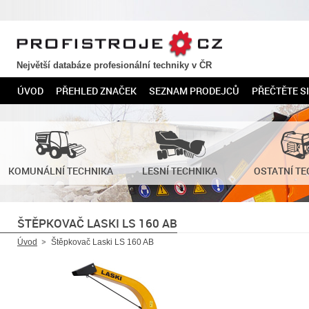
PROFISTROJE.CZ
Největší databáze profesionální techniky v ČR
ÚVOD
PŘEHLED ZNAČEK
SEZNAM PRODEJCŮ
PŘEČTĚTE SI
KOMUNÁLNÍ TECHNIKA
LESNÍ TECHNIKA
OSTATNÍ TE
ŠTĚPKOVAČ LASKI LS 160 AB
Úvod
Štěpkovač Laski LS 160 AB