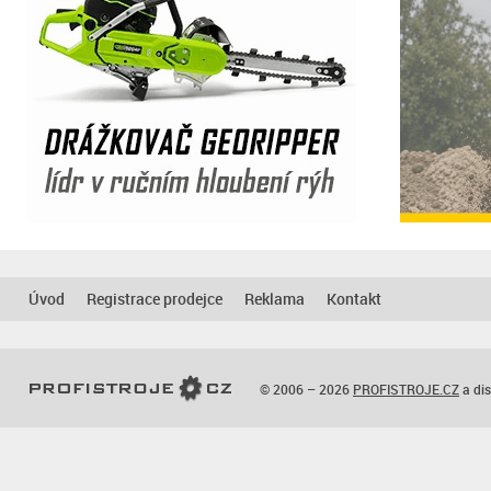
Úvod
Registrace prodejce
Reklama
Kontakt
© 2006 – 2026
PROFISTROJE.CZ
a dis