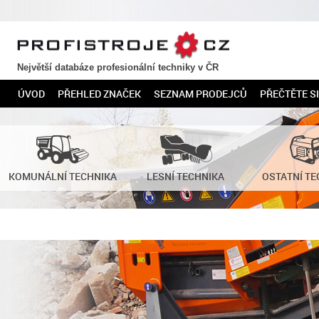
PROFISTROJE.CZ
Největší databáze profesionální techniky v ČR
ÚVOD
PŘEHLED ZNAČEK
SEZNAM PRODEJCŮ
PŘEČTĚTE SI
KOMUNÁLNÍ TECHNIKA
LESNÍ TECHNIKA
OSTATNÍ TE