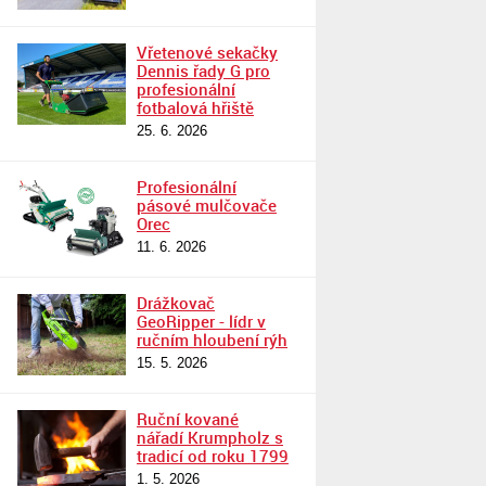
Vřetenové sekačky
Dennis řady G pro
profesionální
fotbalová hřiště
25. 6. 2026
Profesionální
pásové mulčovače
Orec
11. 6. 2026
Drážkovač
GeoRipper - lídr v
ručním hloubení rýh
15. 5. 2026
Ruční kované
nářadí Krumpholz s
tradicí od roku 1799
1. 5. 2026