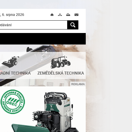
k, 6. srpna 2026
Ú
T
M
M
H
ADNÍ TECHNIKA
ZEMĚDĚLSKÁ TECHNIKA
REKLAMA