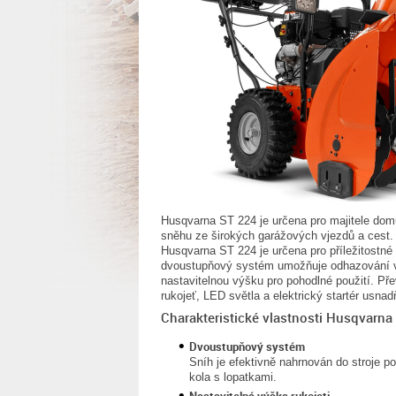
Husqvarna ST 224 je určena pro majitele domů
sněhu ze širokých garážových vjezdů a cest. 
Husqvarna ST 224 je určena pro příležitostn
dvoustupňový systém umožňuje odhazování v
nastavitelnou výšku pro pohodlné použití. Př
rukojeť, LED světla a elektrický startér usna
Charakteristické vlastnosti Husqvarna
Dvoustupňový systém
Sníh je efektivně nahrnován do stroje 
kola s lopatkami.