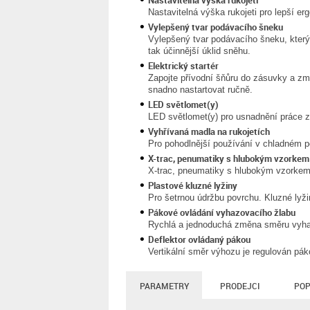
Nastavitelná výška rukojeti
Nastavitelná výška rukojeti pro lepší er
Vylepšený tvar podávacího šneku
Vylepšený tvar podávacího šneku, který
tak účinnější úklid sněhu.
Elektrický startér
Zapojte přívodní šňůru do zásuvky a zmá
snadno nastartovat ručně.
LED světlomet(y)
LED světlomet(y) pro usnadnění práce z
Vyhřívaná madla na rukojetích
Pro pohodlnější používání v chladném p
X-trac, penumatiky s hlubokým vzorkem
X-trac, pneumatiky s hlubokým vzorkem z
Plastové kluzné lyžiny
Pro šetrnou údržbu povrchu. Kluzné lyži
Pákové ovládání vyhazovacího žlabu
Rychlá a jednoduchá změna směru vyha
Deflektor ovládaný pákou
Vertikální směr výhozu je regulován pá
PARAMETRY
PRODEJCI
POP