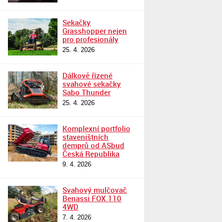
Sekačky
Grasshopper nejen
pro profesionály
25. 4. 2026
Dálkově řízené
svahové sekačky
Sabo Thunder
25. 4. 2026
Komplexní portfolio
staveništních
demprů od ASbud
Česká Republika
9. 4. 2026
Svahový mulčovač
Benassi FOX 110
4WD
7. 4. 2026