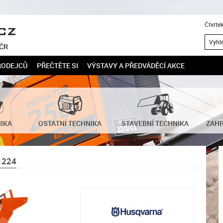
Čtvrte
 ČR
RODEJCŮ
PŘEČTĚTE SI
VÝSTAVY A PŘEDVÁDĚCÍ AKCE
NIKA
OSTATNÍ TECHNIKA
STAVEBNÍ TECHNIKA
ZAHR
 224