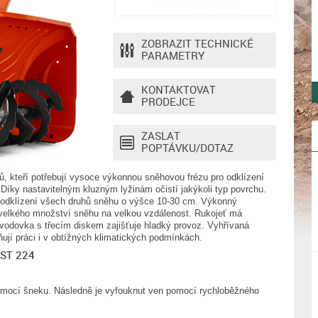
ZOBRAZIT TECHNICKÉ
PARAMETRY
KONTAKTOVAT
PRODEJCE
ZASLAT
POPTÁVKU/DOTAZ
, kteří potřebují vysoce výkonnou sněhovou frézu pro odklízení
Díky nastavitelným kluzným lyžinám očistí jakýkoli typ povrchu.
é odklízení všech druhů sněhu o výšce 10-30 cm. Výkonný
elkého množství sněhu na velkou vzdálenost. Rukojeť má
evodovka s třecím diskem zajišťuje hladký provoz. Vyhřívaná
dňují práci i v obtížných klimatických podmínkách.
 ST 224
pomocí šneku. Následně je vyfouknut ven pomocí rychloběžného