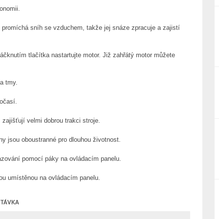
gonomii.
 promíchá sníh se vzduchem, takže jej snáze zpracuje a zajistí
čknutím tlačítka nastartujte motor. Již zahřátý motor můžete
a tmy.
očasí.
ajišťují velmi dobrou trakci stroje.
ny jsou oboustranné pro dlouhou životnost.
zování pomocí páky na ovládacím panelu.
kou umístěnou na ovládacím panelu.
TÁVKA