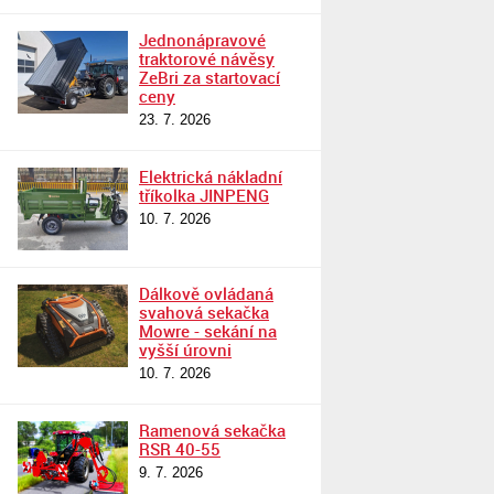
Jednonápravové
traktorové návěsy
ZeBri za startovací
ceny
23. 7. 2026
Elektrická nákladní
tříkolka JINPENG
10. 7. 2026
Dálkově ovládaná
svahová sekačka
Mowre - sekání na
vyšší úrovni
10. 7. 2026
Ramenová sekačka
RSR 40-55
9. 7. 2026