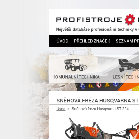
PROFISTROJE.CZ
Největší databáze profesionální techniky v
ÚVOD
PŘEHLED ZNAČEK
SEZNAM P
KOMUNÁLNÍ TECHNIKA
LESNÍ TECH
SNĚHOVÁ FRÉZA HUSQVARNA ST
Úvod
Sněhová fréza Husqvarna ST 224