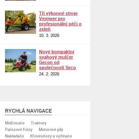
Tři výkonné stroje
Vermeer pro
profesionální péči o
zeleň
10. 3. 2026
Nový kompaktní
svahový mulčer
Gecon od
společnosti Seco
24. 2. 2026
RYCHLÁ NAVIGACE
Mulčovače
Traktory
Pařezové frézy
Motorové pily
Nakladače
Křovinořezy a vyžínače