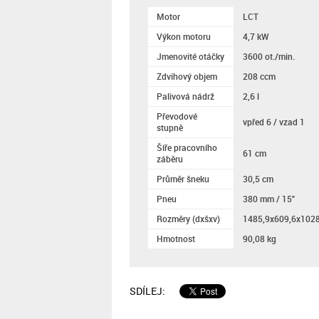
Motor
LCT
Výkon motoru
4,7 kW
Jmenovité otáčky
3600 ot./min.
Zdvihový objem
208 ccm
Palivová nádrž
2,6 l
Převodové
vpřed 6 / vzad 1
stupně
Šíře pracovního
61 cm
záběru
Průměr šneku
30,5 cm
Pneu
380 mm / 15″
Rozměry (dxšxv)
1485,9x609,6x102
Hmotnost
90,08 kg
SDÍLEJ: