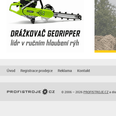
Úvod
Registrace prodejce
Reklama
Kontakt
© 2006 – 2026
PROFISTROJE.CZ
a dis