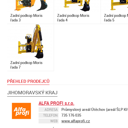
Zadní podkop Moris
Zadní podkop Moris
Zadní podkop 
řada 3
řada 4
řada 5
Zadní podkop Moris
řada 7
PŘEHLED PRODEJCŮ
JIHOMORAVSKÝ KRAJ
ALFA PROFI s.r.o.
Průmyslový areál Útěchov (areál ŠLP Křt
ADRESA
735 176 035
TELEFON
www.alfaprofi.cz
WEB