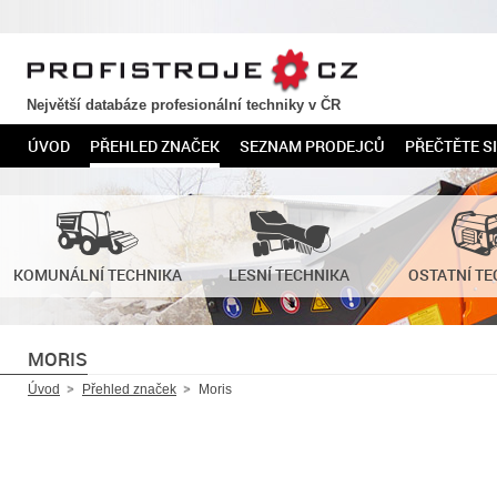
PROFISTROJE.CZ
Největší databáze profesionální techniky v ČR
ÚVOD
PŘEHLED ZNAČEK
SEZNAM PRODEJCŮ
PŘEČTĚTE SI
KOMUNÁLNÍ TECHNIKA
LESNÍ TECHNIKA
OSTATNÍ TE
MORIS
Úvod
Přehled značek
Moris