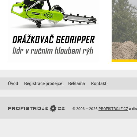
Úvod
Registrace prodejce
Reklama
Kontakt
© 2006 – 2026
PROFISTROJE.CZ
a dis