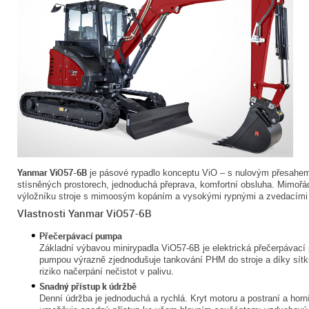
Yanmar ViO57-6B
je pásové rypadlo konceptu ViO – s nulovým přesahem 
stísněných prostorech, jednoduchá přeprava, komfortní obsluha. Mimořá
výložníku stroje s mimoosým kopáním a vysokými rypnými a zvedacími 
Vlastnosti Yanmar ViO57-6B
Přečerpávací pumpa
Základní výbavou minirypadla ViO57-6B je elektrická přečerpávac
pumpou výrazně zjednodušuje tankování PHM do stroje a díky sít
riziko načerpání nečistot v palivu.
Snadný přístup k údržbě
Denní údržba je jednoduchá a rychlá. Kryt motoru a postraní a horní 