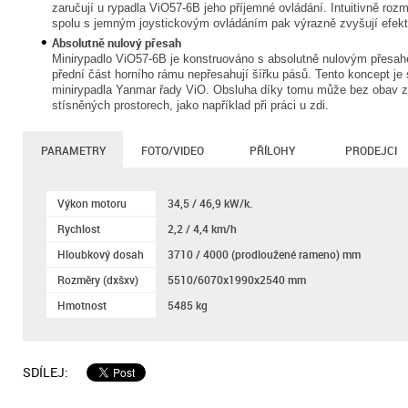
zaručují u rypadla ViO57-6B jeho příjemné ovládání. Intuitivně ro
spolu s jemným joystickovým ovládáním pak výrazně zvyšují efekti
Absolutně nulový přesah
Minirypadlo ViO57-6B je konstruováno s absolutně nulovým přesahe
přední část horního rámu nepřesahují šířku pásů. Tento koncept je
minirypadla Yanmar řady ViO. Obsluha díky tomu může bez obav z 
stísněných prostorech, jako například při práci u zdi.
PARAMETRY
FOTO/VIDEO
PŘÍLOHY
PRODEJCI
Výkon motoru
34,5 / 46,9 kW/k.
Rychlost
2,2 / 4,4 km/h
Hloubkový dosah
3710 / 4000 (prodloužené rameno) mm
Rozměry (dxšxv)
5510/6070x1990x2540 mm
Hmotnost
5485 kg
SDÍLEJ: