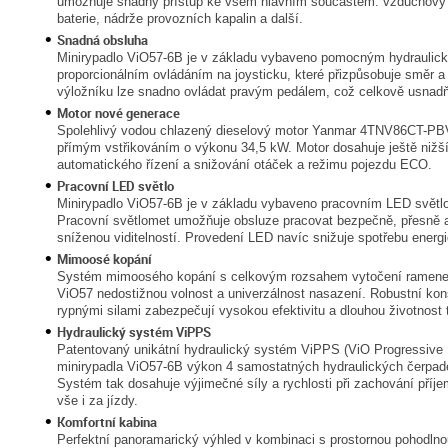
umožňuje snadný přístup ke všem hlavním součástem: vzduchový fil
baterie, nádrže provozních kapalin a další.
Snadná obsluha
Minirypadlo ViO57-6B je v základu vybaveno pomocným hydraulick
proporcionálním ovládáním na joysticku, které přizpůsobuje směr a 
výložníku lze snadno ovládat pravým pedálem, což celkově usnadň
Motor nové generace
Spolehlivý vodou chlazený dieselový motor Yanmar 4TNV86CT-PBV 
přímým vstřikováním o výkonu 34,5 kW. Motor dosahuje ještě nižš
automatického řízení a snižování otáček a režimu pojezdu ECO.
Pracovní LED světlo
Minirypadlo ViO57-6B je v základu vybaveno pracovním LED svě
Pracovní světlomet umožňuje obsluze pracovat bezpečně, přesně a 
sníženou viditelností. Provedení LED navíc snižuje spotřebu energi
Mimoosé kopání
Systém mimoosého kopání s celkovým rozsahem vytočení ramene o
ViO57 nedostižnou volnost a univerzálnost nasazení. Robustní ko
rypnými silami zabezpečují vysokou efektivitu a dlouhou životnost
Hydraulický systém ViPPS
Patentovaný unikátní hydraulický systém ViPPS (ViO Progressiv
minirypadla ViO57-6B výkon 4 samostatných hydraulických čerpade
Systém tak dosahuje výjimečné síly a rychlosti při zachování příje
vše i za jízdy.
Komfortní kabina
Perfektní panoramarický výhled v kombinaci s prostornou pohodlno