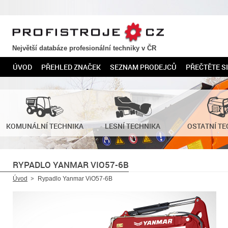
PROFISTROJE.CZ
Největší databáze profesionální techniky v ČR
ÚVOD
PŘEHLED ZNAČEK
SEZNAM PRODEJCŮ
PŘEČTĚTE SI
KOMUNÁLNÍ TECHNIKA
LESNÍ TECHNIKA
OSTATNÍ TE
RYPADLO YANMAR VIO57-6B
Úvod
Rypadlo Yanmar ViO57-6B