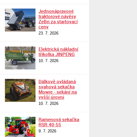
Jednonápravové
traktorové návěsy
ZeBri za startovací
ceny
23. 7. 2026
Elektrická nákladní
tříkolka JINPENG
10. 7. 2026
Dálkově ovládaná
svahová sekačka
Mowre - sekání na
vyšší úrovni
10. 7. 2026
Ramenová sekačka
RSR 40-55
9. 7. 2026