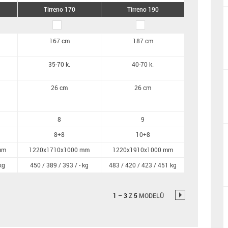
Tirreno 170
Tirreno 190
167 cm
187 cm
35-70 k.
40-70 k.
26 cm
26 cm
8
9
8+8
10+8
mm
1220x1710x1000 mm
1220x1910x1000 mm
kg
450 / 389 / 393 / - kg
483 / 420 / 423 / 451 kg
1
–
3
Z
5
MODELŮ
→