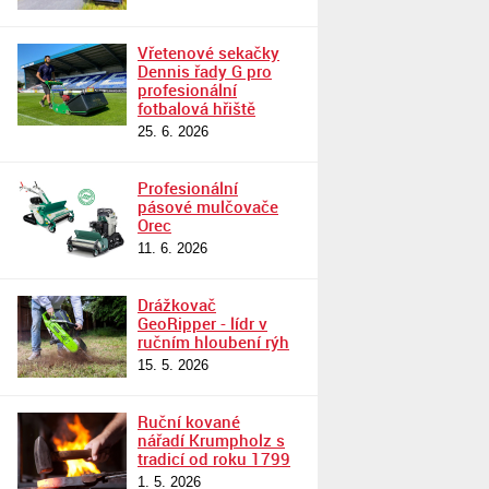
Vřetenové sekačky
Dennis řady G pro
profesionální
fotbalová hřiště
25. 6. 2026
Profesionální
pásové mulčovače
Orec
11. 6. 2026
Drážkovač
GeoRipper - lídr v
ručním hloubení rýh
15. 5. 2026
Ruční kované
nářadí Krumpholz s
tradicí od roku 1799
1. 5. 2026