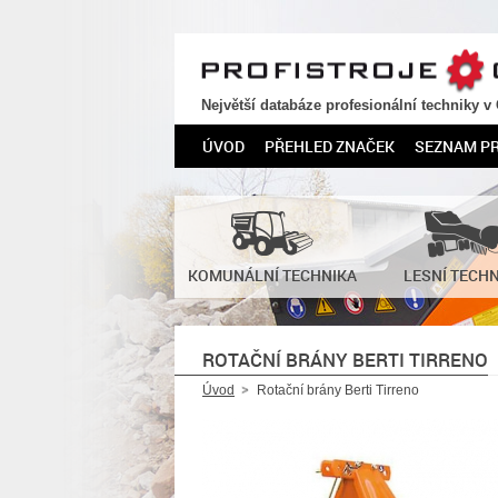
PROFISTROJE.CZ
Největší databáze profesionální techniky v
ÚVOD
PŘEHLED ZNAČEK
SEZNAM P
KOMUNÁLNÍ TECHNIKA
LESNÍ TECH
ROTAČNÍ BRÁNY BERTI TIRRENO
Úvod
Rotační brány Berti Tirreno