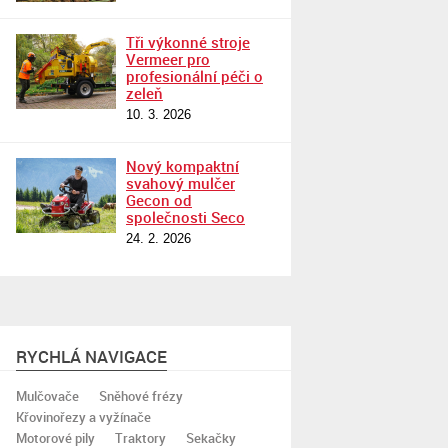
Tři výkonné stroje
Vermeer pro
profesionální péči o
zeleň
10. 3. 2026
Nový kompaktní
svahový mulčer
Gecon od
společnosti Seco
24. 2. 2026
RYCHLÁ NAVIGACE
Mulčovače
Sněhové frézy
Křovinořezy a vyžínače
Motorové pily
Traktory
Sekačky