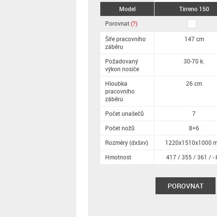
Model
Tirreno 150
Porovnat
(?)
Šíře pracovního
147 cm
záběru
Požadovaný
30-70 k.
výkon nosiče
Hloubka
26 cm
pracovního
záběru
Počet unašečů
7
Počet nožů
8+6
Rozměry (dxšxv)
1220x1510x1000 
Hmotnost
417 / 355 / 361 / - 
POROVNAT