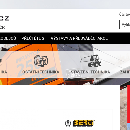
Čtvrte
 ČR
RODEJCŮ
PŘEČTĚTE SI
VÝSTAVY A PŘEDVÁDĚCÍ AKCE
NIKA
OSTATNÍ TECHNIKA
STAVEBNÍ TECHNIKA
ZAHR