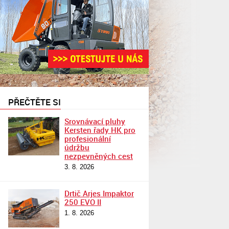
PŘEČTĚTE SI
Srovnávací pluhy
Kersten řady HK pro
profesionální
údržbu
nezpevněných cest
3. 8. 2026
Drtič Arjes Impaktor
250 EVO II
1. 8. 2026