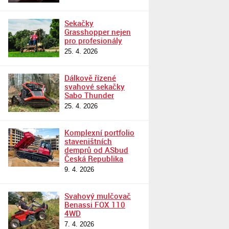
Sekačky
Grasshopper nejen
pro profesionály
25. 4. 2026
Dálkově řízené
svahové sekačky
Sabo Thunder
25. 4. 2026
Komplexní portfolio
staveništních
demprů od ASbud
Česká Republika
9. 4. 2026
Svahový mulčovač
Benassi FOX 110
4WD
7. 4. 2026