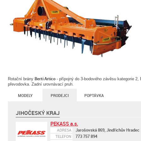
Berti Artico
Rotační brány
- přípojný do 3-bodového závěsu kategorie 2,
převodovka. Zadní urovnávací pruh.
MODELY
PRODEJCI
POPTÁVKA
JIHOČESKÝ KRAJ
PEKASS a.s.
Jarošovská 869, Jindřichův Hradec
ADRESA
773 757 894
TELEFON