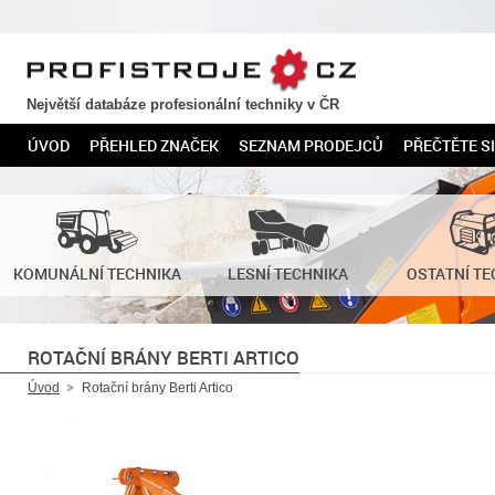
PROFISTROJE.CZ
Největší databáze profesionální techniky v ČR
ÚVOD
PŘEHLED ZNAČEK
SEZNAM PRODEJCŮ
PŘEČTĚTE SI
KOMUNÁLNÍ TECHNIKA
LESNÍ TECHNIKA
OSTATNÍ TE
ROTAČNÍ BRÁNY BERTI ARTICO
Úvod
Rotační brány Berti Artico