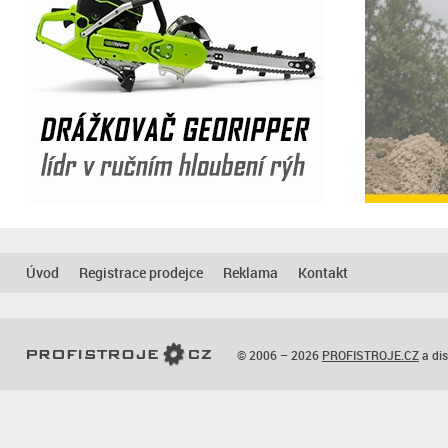
Úvod
Registrace prodejce
Reklama
Kontakt
© 2006 – 2026
PROFISTROJE.CZ
a dis