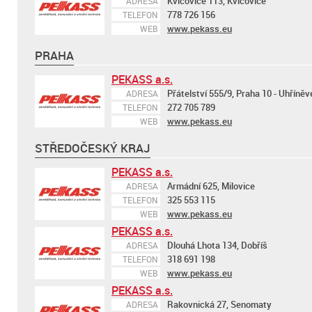
Kvíčovice 113, Kvíčovice
ADRESA
778 726 156
TELEFON
www.pekass.eu
WEB
PRAHA
PEKASS a.s.
Přátelství 555/9, Praha 10 - Uhříněv
ADRESA
272 705 789
TELEFON
www.pekass.eu
WEB
STŘEDOČESKÝ KRAJ
PEKASS a.s.
Armádní 625, Milovice
ADRESA
325 553 115
TELEFON
www.pekass.eu
WEB
PEKASS a.s.
Dlouhá Lhota 134, Dobříš
ADRESA
318 691 198
TELEFON
www.pekass.eu
WEB
PEKASS a.s.
Rakovnická 27, Senomaty
ADRESA