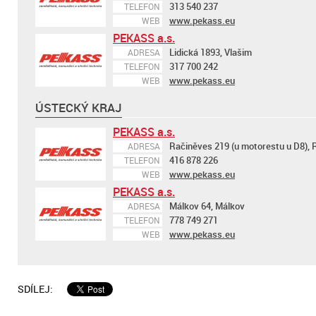
313 540 237
TELEFON
www.pekass.eu
WEB
PEKASS a.s.
Lidická 1893, Vlašim
ADRESA
317 700 242
TELEFON
www.pekass.eu
WEB
ÚSTECKÝ KRAJ
PEKASS a.s.
Račiněves 219 (u motorestu u D8),
ADRESA
416 878 226
TELEFON
www.pekass.eu
WEB
PEKASS a.s.
Málkov 64, Málkov
ADRESA
778 749 271
TELEFON
www.pekass.eu
WEB
SDÍLEJ: