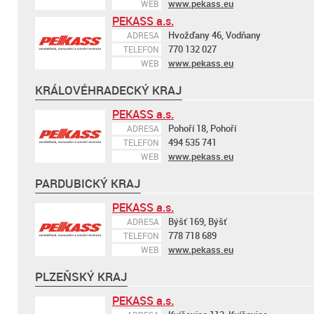
www.pekass.eu
WEB
PEKASS a.s.
Hvožďany 46, Vodňany
ADRESA
770 132 027
TELEFON
www.pekass.eu
WEB
KRÁLOVÉHRADECKÝ KRAJ
PEKASS a.s.
Pohoří 18, Pohoří
ADRESA
494 535 741
TELEFON
www.pekass.eu
WEB
PARDUBICKÝ KRAJ
PEKASS a.s.
Býšť 169, Býšť
ADRESA
778 718 689
TELEFON
www.pekass.eu
WEB
PLZEŇSKÝ KRAJ
PEKASS a.s.