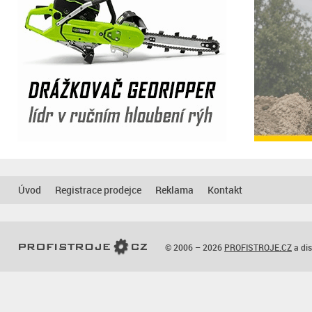
Úvod
Registrace prodejce
Reklama
Kontakt
© 2006 – 2026
PROFISTROJE.CZ
a dis