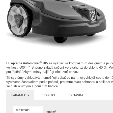
Husqvarna Automower
305
®
se vyznačuje kompaktním designem a je ideá
velikosti 600 m². Snadno zvládá sečení ve svahu až do sklonu 40 %. P
projíždění úzkými místy zajišťují efektivní provoz.
Tři systémy vyhledávání umožňují sekačce najít nejrychlejší cestu domů 
vybavena časovačem podle počasí, protimrazovou ochranou a aplikací
se čistí a umývá s použitím hadice.
PARAMETRY
PRODEJCI
POPTÁVKA
Maximální
600 m
2