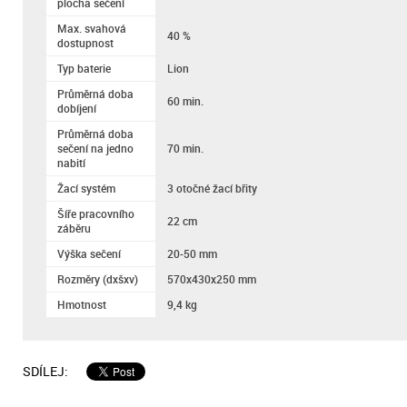
plocha sečení
Max. svahová
40 %
dostupnost
Typ baterie
Lion
Průměrná doba
60 min.
dobíjení
Průměrná doba
sečení na jedno
70 min.
nabití
Žací systém
3 otočné žací břity
Šíře pracovního
22 cm
záběru
Výška sečení
20-50 mm
Rozměry (dxšxv)
570x430x250 mm
Hmotnost
9,4 kg
SDÍLEJ: