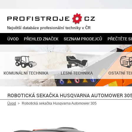
PROFISTROJE.CZ
Největší databáze profesionální techniky v ČR
ÚVOD
PŘEHLED ZNAČEK
SEZNAM PRODEJCŮ
PŘEČTĚTE SI
KOMUNÁLNÍ TECHNIKA
LESNÍ TECHNIKA
OSTATNÍ TE
ROBOTICKÁ SEKAČKA HUSQVARNA AUTOMOWER 30
Úvod
Robotická sekačka Husqvarna Automower 305