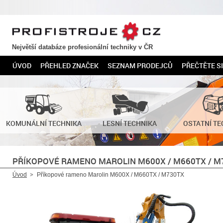
PROFISTROJE.CZ
Největší databáze profesionální techniky v ČR
ÚVOD
PŘEHLED ZNAČEK
SEZNAM PRODEJCŮ
PŘEČTĚTE SI
KOMUNÁLNÍ TECHNIKA
LESNÍ TECHNIKA
OSTATNÍ TE
PŘÍKOPOVÉ RAMENO MAROLIN M600X / M660TX / M
Úvod
Příkopové rameno Marolin M600X / M660TX / M730TX