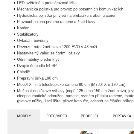
LED světelná a protinárazová lišta
Mechanická pojistka pro provoz po pozemních komunikacích
Hydraulická pojistka při vjetí na překážku s akumulátorem
Plovoucí poloha prvního ramene a žací hlavy
Kardan
Stabilizátory
Ovládání bovdeny
Reverzní rotor žací hlava 1200 EVO s 48 noži
Nastavitelný válec se čtyřmi ložisky
Odnímatelný přední kryt
Dvojité čerpadlo 54 HP
Chladič
Přepravní šířka 190 cm
M660TX - má teleskopické rameno 90 cm (M730TX o 120 cm)
Možnost doplňkové výbavy (např. 125 nebo 150 cm žací hlava, joysti
oleopneumatické odpružení ramene, systém přítlaku ramene, rotátor
(plotové nůžky, žací lišta, pilové kotouče, adaptér na čištění příkop
MODELY
FOTO/VIDEO
PRODEJCI
POPTÁVKA