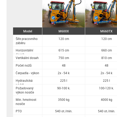
Model
M600X
M660TX
Šíře pracovního
120 cm
120 cm
záběru
Horizontální
615 cm
660 cm
dosah
Vertikální dosah
750 cm
810 cm
Počet nožů
48
48
Čerpadla - výkon
2x - 54 k
2x - 54 k
Hydraulická
225 l
225 l
nádrž
Požadovaný
90-100 k.
100-120 k.
výkon nosiče
Min. hmotnost
3500 kg
4000 kg
nosiče
PTO
540 ot./min.
540 ot./min.