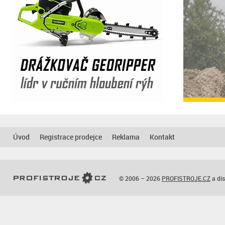
Úvod
Registrace prodejce
Reklama
Kontakt
© 2006 – 2026
PROFISTROJE.CZ
a dis