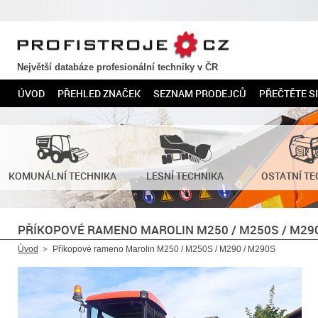
PROFISTROJE.CZ
Největší databáze profesionální techniky v ČR
ÚVOD
PŘEHLED ZNAČEK
SEZNAM PRODEJCŮ
PŘEČTĚTE SI
KOMUNÁLNÍ TECHNIKA
LESNÍ TECHNIKA
OSTATNÍ TE
PŘÍKOPOVÉ RAMENO MAROLIN M250 / M250S / M290
Úvod
Příkopové rameno Marolin M250 / M250S / M290 / M290S