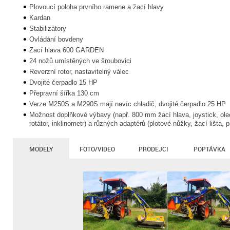
Plovoucí poloha prvního ramene a žací hlavy
Kardan
Stabilizátory
Ovládání bovdeny
Zací hlava 600 GARDEN
24 nožů umístěných ve šroubovici
Reverzní rotor, nastavitelný válec
Dvojité čerpadlo 15 HP
Přepravní šířka 130 cm
Verze M250S a M290S mají navíc chladič, dvojité čerpadlo 25 HP
Možnost doplňkové výbavy (např. 800 mm žací hlava, joystick, ol
rotátor, inklinometr) a různých adaptérů (plotové nůžky, žací lišta, 
MODELY
FOTO/VIDEO
PRODEJCI
POPTÁVKA