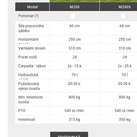
Model
M250
M250S
Porovnat
(?)
Šíře pracovního
60 cm
60 cm
záběru
Horizontální
250 cm
250 cm
dosah
Vertikální dosah
310 cm
310 cm
Počet nožů
24
24
Čerpadla - výkon
2x - 15 k
2x - 25 k
Hydraulická
70 l
70 l
nádrž
Požadovaný
20-30 k.
20-30 k.
výkon nosiče
Min. hmotnost
800 kg
800 kg
nosiče
PTO
540 ot./min.
540 ot./min.
Hmotnost
315 kg
350 kg