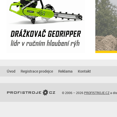
Úvod
Registrace prodejce
Reklama
Kontakt
© 2006 – 2026
PROFISTROJE.CZ
a dis