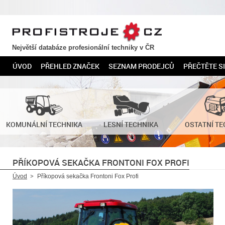
PROFISTROJE.CZ
Největší databáze profesionální techniky v ČR
ÚVOD
PŘEHLED ZNAČEK
SEZNAM PRODEJCŮ
PŘEČTĚTE SI
KOMUNÁLNÍ TECHNIKA
LESNÍ TECHNIKA
OSTATNÍ TE
PŘÍKOPOVÁ SEKAČKA FRONTONI FOX PROFI
Úvod
Příkopová sekačka Frontoni Fox Profi