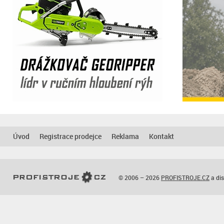
Úvod
Registrace prodejce
Reklama
Kontakt
© 2006 – 2026
PROFISTROJE.CZ
a dis