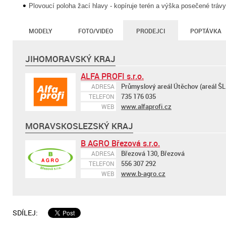
Plovoucí poloha žací hlavy - kopíruje terén a výška posečené trávy
MODELY
FOTO/VIDEO
PRODEJCI
POPTÁVKA
JIHOMORAVSKÝ KRAJ
ALFA PROFI s.r.o.
Průmyslový areál Útěchov (areál ŠLP
ADRESA
735 176 035
TELEFON
www.alfaprofi.cz
WEB
MORAVSKOSLEZSKÝ KRAJ
B AGRO Březová s.r.o.
Březová 130, Březová
ADRESA
556 307 292
TELEFON
www.b-agro.cz
WEB
SDÍLEJ: