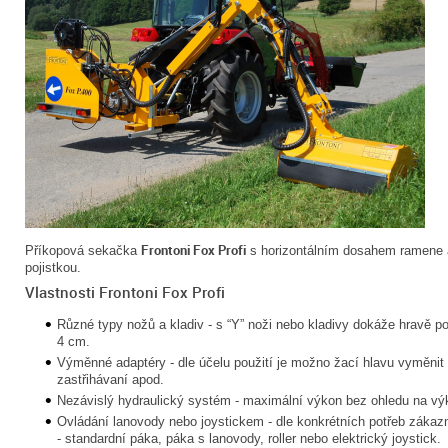
Frontoni Fox Profi
Příkopová sekačka
s horizontálním dosahem ramene a
pojistkou.
Vlastnosti Frontoni Fox Profi
Různé typy nožů a kladiv - s “Y” noži nebo kladivy dokáže hravě p
4 cm.
Výměnné adaptéry - dle účelu použití je možno žací hlavu vyměnit 
zastřihávaní apod.
Nezávislý hydraulický systém - maximální výkon bez ohledu na výk
Ovládání lanovody nebo joystickem - dle konkrétních potřeb zákazn
- standardní páka, páka s lanovody, roller nebo elektrický joystick.