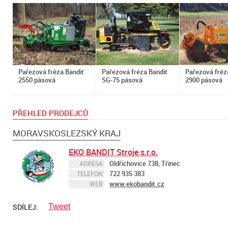
Pařezová fréza Bandit
Pařezová fréza Bandit
Pařezová fréz
2550 pásová
SG-75 pásová
2900 pásová
PŘEHLED PRODEJCŮ
MORAVSKOSLEZSKÝ KRAJ
EKO BANDIT Stroje s.r.o.
Oldřichovice 738, Třinec
ADRESA
722 935 383
TELEFON
www.ekobandit.cz
WEB
SDÍLEJ:
Tweet