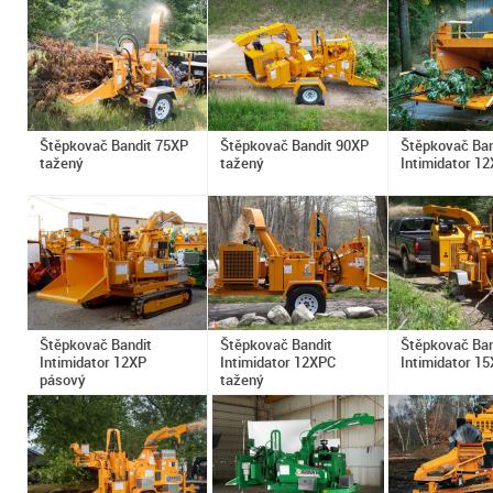
Štěpkovač Bandit 75XP
Štěpkovač Bandit 90XP
Štěpkovač Ban
tažený
tažený
Intimidator 12
Štěpkovač Bandit
Štěpkovač Bandit
Štěpkovač Ban
Intimidator 12XP
Intimidator 12XPC
Intimidator 1
pásový
tažený