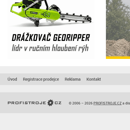
Úvod
Registrace prodejce
Reklama
Kontakt
© 2006 – 2026
PROFISTROJE.CZ
a dis