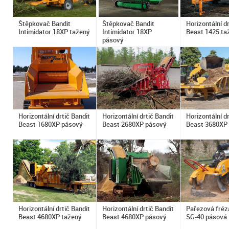
Štěpkovač Bandit
Štěpkovač Bandit
Horizontální dr
Intimidator 18XP tažený
Intimidator 18XP
Beast 1425 ta
pásový
Horizontální drtič Bandit
Horizontální drtič Bandit
Horizontální dr
Beast 1680XP pásový
Beast 2680XP pásový
Beast 3680XP
Horizontální drtič Bandit
Horizontální drtič Bandit
Pařezová fréz
Beast 4680XP tažený
Beast 4680XP pásový
SG-40 pásová