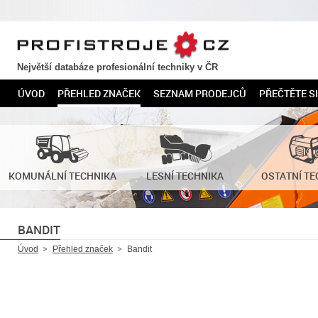
PROFISTROJE.CZ
Největší databáze profesionální techniky v ČR
ÚVOD
PŘEHLED ZNAČEK
SEZNAM PRODEJCŮ
PŘEČTĚTE SI
KOMUNÁLNÍ TECHNIKA
LESNÍ TECHNIKA
OSTATNÍ TE
BANDIT
Úvod
Přehled značek
Bandit