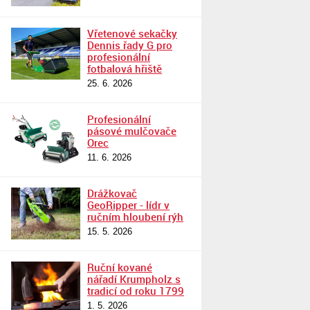
Vřetenové sekačky
Dennis řady G pro
profesionální
fotbalová hřiště
25. 6. 2026
Profesionální
pásové mulčovače
Orec
11. 6. 2026
Drážkovač
GeoRipper - lídr v
ručním hloubení rýh
15. 5. 2026
Ruční kované
nářadí Krumpholz s
tradicí od roku 1799
1. 5. 2026