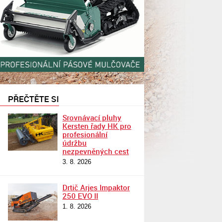
PŘEČTĚTE SI
Srovnávací pluhy
Kersten řady HK pro
profesionální
údržbu
nezpevněných cest
3. 8. 2026
Drtič Arjes Impaktor
250 EVO II
1. 8. 2026