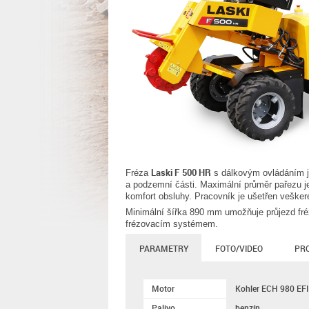
Laski F 500 HR
Fréza
s dálkovým ovládáním je
a podzemní části. Maximální průměr pařezu 
komfort obsluhy. Pracovník je ušetřen veške
Minimální šířka 890 mm umožňuje průjezd fré
frézovacím systémem.
PARAMETRY
FOTO/VIDEO
PR
Motor
Kohler ECH 980 EFI
Palivo
benzín