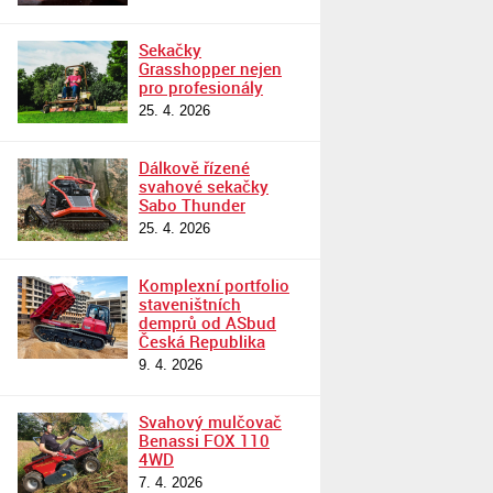
Sekačky
Grasshopper nejen
pro profesionály
25. 4. 2026
Dálkově řízené
svahové sekačky
Sabo Thunder
25. 4. 2026
Komplexní portfolio
staveništních
demprů od ASbud
Česká Republika
9. 4. 2026
Svahový mulčovač
Benassi FOX 110
4WD
7. 4. 2026