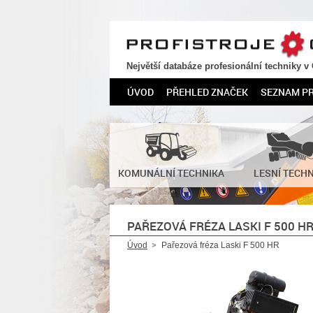
PROFISTROJE.CZ
Největší databáze profesionální techniky v
ÚVOD
PŘEHLED ZNAČEK
SEZNAM P
KOMUNÁLNÍ TECHNIKA
LESNÍ TECH
PAŘEZOVÁ FRÉZA LASKI F 500 H
Úvod
Pařezová fréza Laski F 500 HR