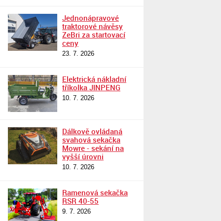
Jednonápravové
traktorové návěsy
ZeBri za startovací
ceny
23. 7. 2026
Elektrická nákladní
tříkolka JINPENG
10. 7. 2026
Dálkově ovládaná
svahová sekačka
Mowre - sekání na
vyšší úrovni
10. 7. 2026
Ramenová sekačka
RSR 40-55
9. 7. 2026