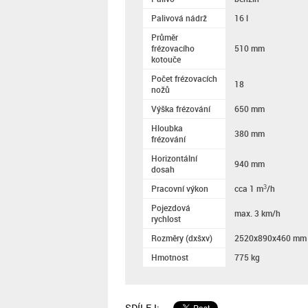
Palivová nádrž
16 l
Průměr
frézovacího
510 mm
kotouče
Počet frézovacích
18
nožů
Výška frézování
650 mm
Hloubka
380 mm
frézování
Horizontální
940 mm
dosah
Pracovní výkon
cca 1 m
/h
3
Pojezdová
max. 3 km/h
rychlost
Rozměry (dxšxv)
2520x890x460 mm
Hmotnost
775 kg
SDÍLEJ: