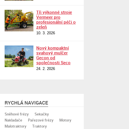
Tři výkonné stroje
Vermeer pro
profesionální péči o
zeleň
10. 3. 2026
Nový kompaktní
svahový mulčer
Gecon od
společnosti Seco
24. 2. 2026
RYCHLÁ NAVIGACE
Sněhové frézy
Sekačky
Nakladače
Pařezové frézy
Motory
Malotraktory
Traktory