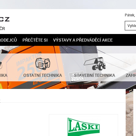
Pátek,
 ČR
RODEJCŮ
PŘEČTĚTE SI
VÝSTAVY A PŘEDVÁDĚCÍ AKCE
NIKA
OSTATNÍ TECHNIKA
STAVEBNÍ TECHNIKA
ZAHR
R