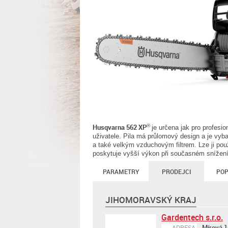
Husqvarna 562 XP
®
je určena jak pro profesio
uživatele. Pila má průlomový design a je vyba
a také velkým vzduchovým filtrem. Lze ji použ
poskytuje vyšší výkon při současném snížení
PARAMETRY
PRODEJCI
POP
JIHOMORAVSKÝ KRAJ
Gardentech s.r.o.
Mírová 1
ADRESA