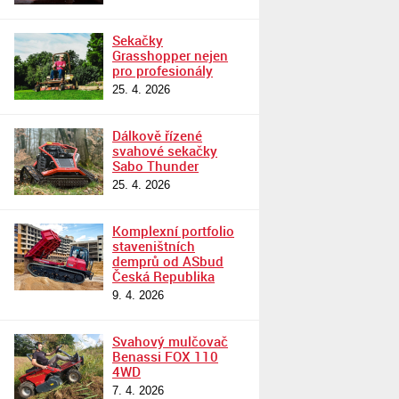
Sekačky
Grasshopper nejen
pro profesionály
25. 4. 2026
Dálkově řízené
svahové sekačky
Sabo Thunder
25. 4. 2026
Komplexní portfolio
staveništních
demprů od ASbud
Česká Republika
9. 4. 2026
Svahový mulčovač
Benassi FOX 110
4WD
7. 4. 2026