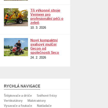
Tři výkonné stroje
Vermeer pro
profesionální péči o
zeleň
10. 3. 2026
Nový kompaktní
svahový mulčer
Gecon od
společnosti Seco
24. 2. 2026
RYCHLÁ NAVIGACE
Štěpkovače a drtiče
Sněhové frézy
Vertikutátory
Malotraktory
Vysavače a foukače
Nakladače