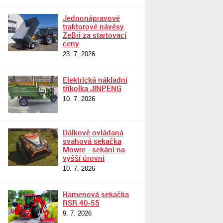
Jednonápravové
traktorové návěsy
ZeBri za startovací
ceny
23. 7. 2026
Elektrická nákladní
tříkolka JINPENG
10. 7. 2026
Dálkově ovládaná
svahová sekačka
Mowre - sekání na
vyšší úrovni
10. 7. 2026
Ramenová sekačka
RSR 40-55
9. 7. 2026