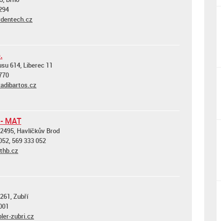
294
dentech.cz
.
su 614, Liberec 11
770
adibartos.cz
 - MAT
2495, Havlíčkův Brod
052, 569 333 052
thb.cz
261, Zubří
001
er-zubri.cz