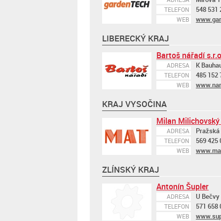
548 531 
TELEFON
www.gar
WEB
LIBERECKÝ KRAJ
Bartoš nářadí s.r.o
K Bauhau
ADRESA
485 152 
TELEFON
www.nar
WEB
KRAJ VYSOČINA
Milan Milichovský
Pražská 
ADRESA
569 425 
TELEFON
www.ma
WEB
ZLÍNSKÝ KRAJ
Antonín Šupler
U Bečvy 
ADRESA
571 658 
TELEFON
www.supl
WEB