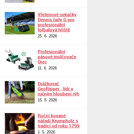
Vřetenové sekačky
Dennis řady G pro
profesionální
fotbalová hřiště
25. 6. 2026
Profesionální
pásové mulčovače
Orec
11. 6. 2026
Drážkovač
GeoRipper - lídr v
ručním hloubení rýh
15. 5. 2026
Ruční kované
nářadí Krumpholz s
tradicí od roku 1799
1. 5. 2026