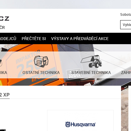
Sobota
 ČR
RODEJCŮ
PŘEČTĚTE SI
VÝSTAVY A PŘEDVÁDĚCÍ AKCE
NIKA
OSTATNÍ TECHNIKA
STAVEBNÍ TECHNIKA
ZAHR
2 XP