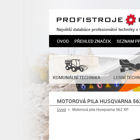
PROFISTROJE.CZ
Největší databáze profesionální techniky v
ÚVOD
PŘEHLED ZNAČEK
SEZNAM P
KOMUNÁLNÍ TECHNIKA
LESNÍ TECH
MOTOROVÁ PILA HUSQVARNA 56
Úvod
Motorová pila Husqvarna 562 XP