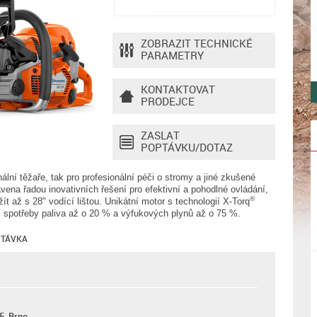
ZOBRAZIT TECHNICKÉ
PARAMETRY
KONTAKTOVAT
PRODEJCE
ZASLAT
POPTÁVKU/DOTAZ
nální těžaře, tak pro profesionální péči o stromy a jiné zkušené
vena řadou inovativních řešení pro efektivní a pohodlné ovládání,
®
ít až s 28" vodící lištou. Unikátní motor s technologií X-Torq
 spotřeby paliva až o 20 % a výfukových plynů až o 75 %.
TÁVKA
5, Brno