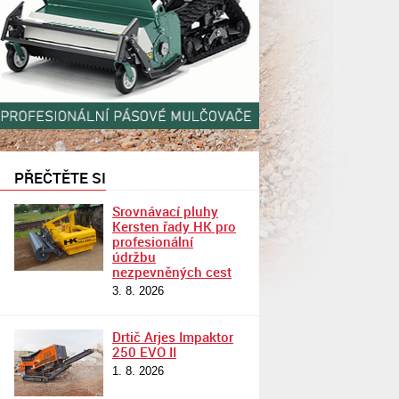
PŘEČTĚTE SI
Srovnávací pluhy
Kersten řady HK pro
profesionální
údržbu
nezpevněných cest
3. 8. 2026
Drtič Arjes Impaktor
250 EVO II
1. 8. 2026