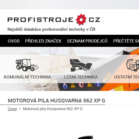
PROFISTROJE.CZ
Největší databáze profesionální techniky v ČR
ÚVOD
PŘEHLED ZNAČEK
SEZNAM PRODEJCŮ
PŘEČTĚTE SI
KOMUNÁLNÍ TECHNIKA
LESNÍ TECHNIKA
OSTATNÍ TE
MOTOROVÁ PILA HUSQVARNA 562 XP G
Úvod
Motorová pila Husqvarna 562 XP G