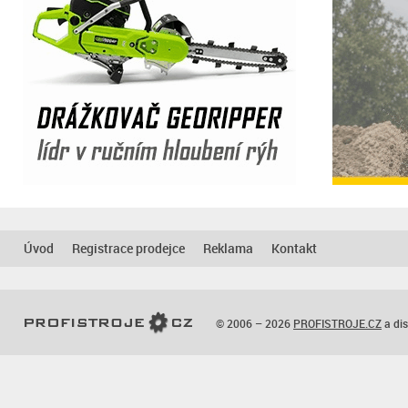
Úvod
Registrace prodejce
Reklama
Kontakt
© 2006 – 2026
PROFISTROJE.CZ
a dis