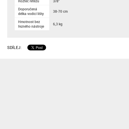
Rozteč řetězu
3/8"
Doporučená
38-70 cm
délka vodící lišty
Hmotnost bez
6,3 kg
řezného nástroje
SDÍLEJ: