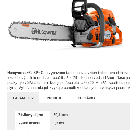
Husqvarna 562 XP
G
®
je vybavena řadou inovativních řešení pro efektivn
vzduchovým filtrem. Lze ji použít až s 28" dlouhou vodicí lištou. Naše j
poskytuje větší sílu tam, kde ji potřebujete, až o 20 % nižší spotřebu 
plynů. Vyhřívaná rukojeť zvyšuje pohodlí v chladných a vlhkých podmín
PARAMETRY
PRODEJCI
POPTÁVKA
Zdvihový objem
59,8 ccm
Výkon motoru
3,5 kW