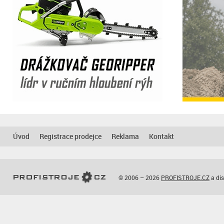
Úvod
Registrace prodejce
Reklama
Kontakt
© 2006 – 2026
PROFISTROJE.CZ
a dis