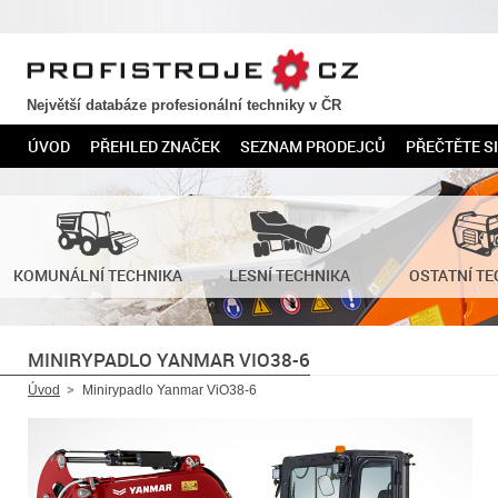
PROFISTROJE.CZ
Největší databáze profesionální techniky v ČR
ÚVOD
PŘEHLED ZNAČEK
SEZNAM PRODEJCŮ
PŘEČTĚTE SI
KOMUNÁLNÍ TECHNIKA
LESNÍ TECHNIKA
OSTATNÍ TE
MINIRYPADLO YANMAR VIO38-6
Úvod
Minirypadlo Yanmar ViO38-6