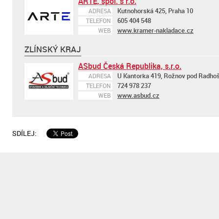
ARTE, spol. s r.o.
Kutnohorská 425, Praha 10
ADRESA
605 404 548
TELEFON
www.kramer-nakladace.cz
WEB
ZLÍNSKÝ KRAJ
ASbud Česká Republika, s.r.o.
U Kantorka 419, Rožnov pod Radho
ADRESA
724 978 237
TELEFON
www.asbud.cz
WEB
SDÍLEJ: