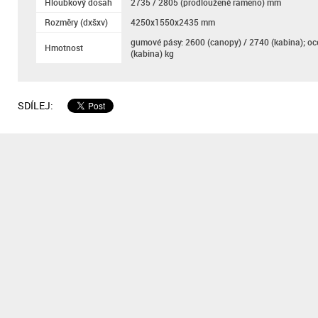
Hloubkový dosah
2735 / 2805 (prodloužené rameno) mm
Rozměry (dxšxv)
4250x1550x2435 mm
gumové pásy: 2600 (canopy) / 2740 (kabina); oc
Hmotnost
(kabina) kg
SDÍLEJ: