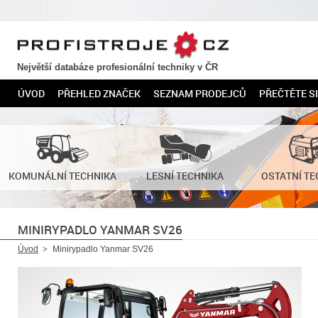
PROFISTROJE.CZ
Největší databáze profesionální techniky v ČR
ÚVOD
PŘEHLED ZNAČEK
SEZNAM PRODEJCŮ
PŘEČTĚTE SI
KOMUNÁLNÍ TECHNIKA
LESNÍ TECHNIKA
OSTATNÍ TE
MINIRYPADLO YANMAR SV26
Úvod
Minirypadlo Yanmar SV26