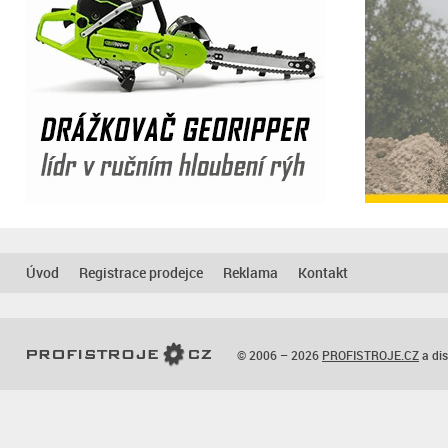
Úvod
Registrace prodejce
Reklama
Kontakt
© 2006 – 2026
PROFISTROJE.CZ
a dis