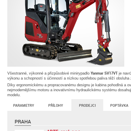
Yanmar SV17VT
Všestranné, výkonné a přizpůsobivé minirypadlo
je navr
výkonu a schopností s účinností a nízkou spotřebou paliva těží obsluha z 
Díky ergonomickému a propracovanému designu je kabina pohodlná a ovlá
nejmodernějšímu motoru a inovativnímu hydraulickému systému dosahu
modelu.
PARAMETRY
PŘÍLOHY
PRODEJCI
POPTÁVKA
PRAHA