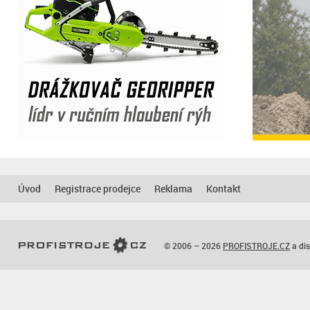
Úvod
Registrace prodejce
Reklama
Kontakt
© 2006 – 2026
PROFISTROJE.CZ
a dis