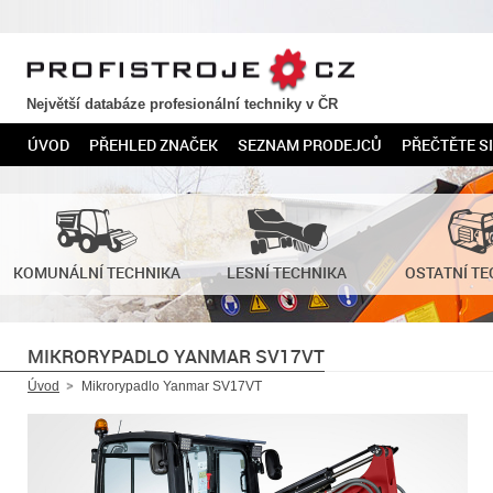
PROFISTROJE.CZ
Největší databáze profesionální techniky v ČR
ÚVOD
PŘEHLED ZNAČEK
SEZNAM PRODEJCŮ
PŘEČTĚTE SI
KOMUNÁLNÍ TECHNIKA
LESNÍ TECHNIKA
OSTATNÍ TE
MIKRORYPADLO YANMAR SV17VT
Úvod
Mikrorypadlo Yanmar SV17VT