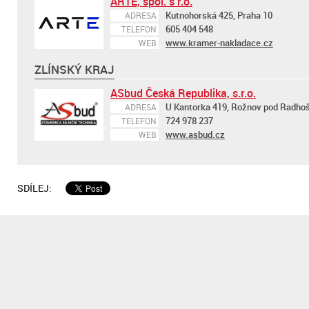
ARTE, spol. s r.o.
Kutnohorská 425, Praha 10
ADRESA
605 404 548
TELEFON
www.kramer-nakladace.cz
WEB
ZLÍNSKÝ KRAJ
ASbud Česká Republika, s.r.o.
U Kantorka 419, Rožnov pod Radho
ADRESA
724 978 237
TELEFON
www.asbud.cz
WEB
SDÍLEJ: