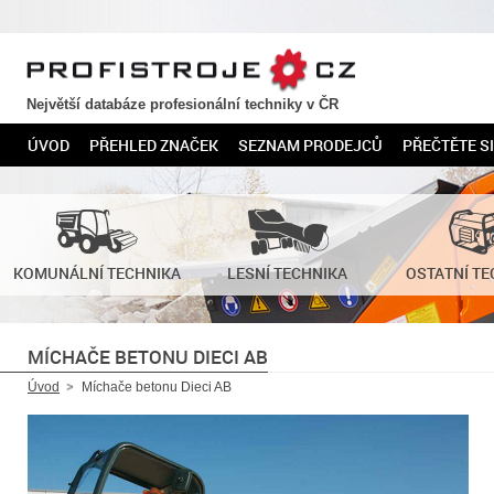
PROFISTROJE.CZ
Největší databáze profesionální techniky v ČR
ÚVOD
PŘEHLED ZNAČEK
SEZNAM PRODEJCŮ
PŘEČTĚTE SI
KOMUNÁLNÍ TECHNIKA
LESNÍ TECHNIKA
OSTATNÍ TE
MÍCHAČE BETONU DIECI AB
Úvod
Míchače betonu Dieci AB