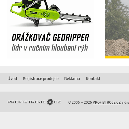
Úvod
Registrace prodejce
Reklama
Kontakt
© 2006 – 2026
PROFISTROJE.CZ
a dis