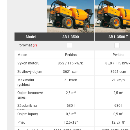
Model
AB L 3500
AB L 3500 T
Porovnat
(?)
Motor
Perkins
Perkins
Výkon motoru
85,9 / 115 kW/k.
85,9 / 115 kW/k
Zdvihový objem
3621 ccm
3621 ccm
Maximální
21 km/h
21 km/h
rychlost
3
3
Objem betonové
2,5 m
2,5 m
směsi
Zásobník na
630 l
630 l
vodu
3
3
Objem lopaty
0,5 m
0,5 m
Pneu
12.5x18"
12.5x18"