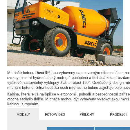
Dieci DP
Míchače betonu
jsou vybaveny samosvorným diferenciálem na p
dvourychlostní hydrostatický motor, 4 poháněná a řiditelná kola s brzdam
výškově nastavitelný výklopný žlab s rotací 180°. Osvědčený design mí
míchání betonu. Silná tloušťka oceli míchacího bubnu zajišťuje objemovou
Kabina, která je již na špičce v ergonomii, pohodlí a bezpečnostní za
otočné sedadlo řidiče. Míchače mohou být vybaveny vysokotlakou myc
kabinou s topením.
MODELY
FOTO/VIDEO
PŘÍLOHY
PRODEJCI