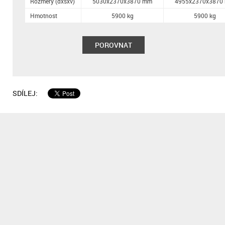
Rozměry (dxšxv)
5030x2370x3870 mm
4955x2370x3870
Hmotnost
5900 kg
5900 kg
POROVNAT
SDÍLEJ: