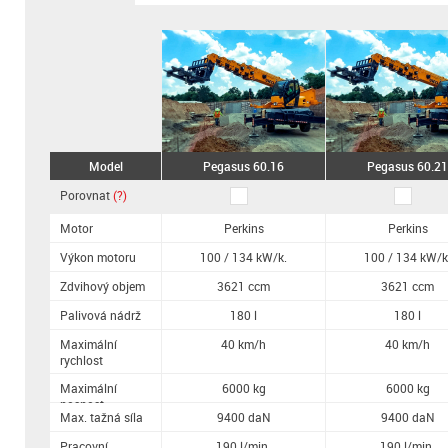
Model
Pegasus 60.16
Pegasus 60.21
Porovnat
(?)
Motor
Perkins
Perkins
Výkon motoru
100 / 134 kW/k.
100 / 134 kW/k
Zdvihový objem
3621 ccm
3621 ccm
Palivová nádrž
180 l
180 l
Maximální
40 km/h
40 km/h
rychlost
Maximální
6000 kg
6000 kg
nosnost
Max. tažná síla
9400 daN
9400 daN
Pracovní
190 l/min.
190 l/min.