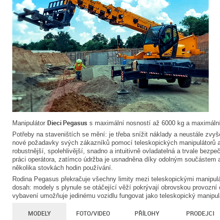
Dieci Pegasus
Manipulátor
s maximální nosností až 6000 kg a maximáln
Potřeby na staveništích se mění: je třeba snížit náklady a neustále zvyšo
nové požadavky svých zákazníků pomocí teleskopických manipulátorů a v
robustnější, spolehlivější, snadno a intuitivně ovladatelná a trvale bezp
práci operátora, zatímco údržba je usnadněna díky odolným součástem a 
několika stovkách hodin používání.
Rodina Pegasus překračuje všechny limity mezi teleskopickými manipulá
dosah: modely s plynule se otáčející věží pokrývají obrovskou provozní
vybavení umožňuje jedinému vozidlu fungovat jako teleskopický manipulát
MODELY
FOTO/VIDEO
PŘÍLOHY
PRODEJCI