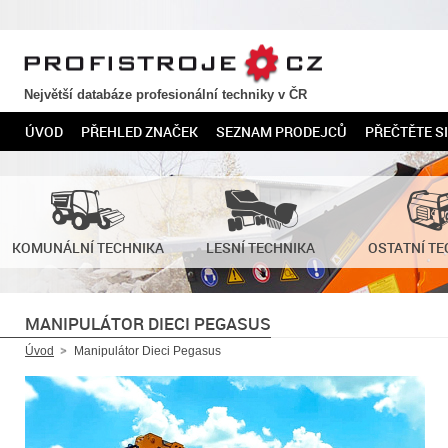
PROFISTROJE.CZ
Největší databáze profesionální techniky v ČR
ÚVOD
PŘEHLED ZNAČEK
SEZNAM PRODEJCŮ
PŘEČTĚTE SI
KOMUNÁLNÍ TECHNIKA
LESNÍ TECHNIKA
OSTATNÍ TE
MANIPULÁTOR DIECI PEGASUS
Úvod
Manipulátor Dieci Pegasus