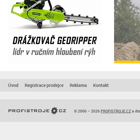
Úvod
Registrace prodejce
Reklama
Kontakt
© 2006 – 2026
PROFISTROJE.CZ
a dis