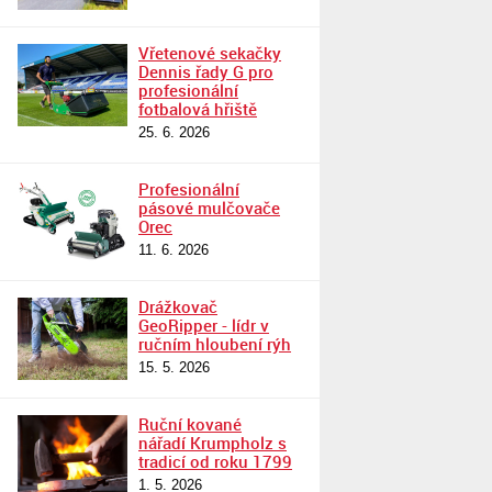
Vřetenové sekačky
Dennis řady G pro
profesionální
fotbalová hřiště
25. 6. 2026
Profesionální
pásové mulčovače
Orec
11. 6. 2026
Drážkovač
GeoRipper - lídr v
ručním hloubení rýh
15. 5. 2026
Ruční kované
nářadí Krumpholz s
tradicí od roku 1799
1. 5. 2026