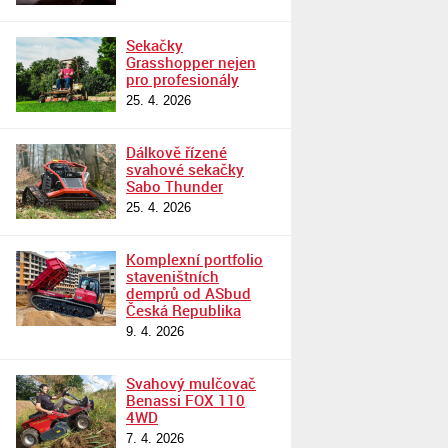
Sekačky
Grasshopper nejen
pro profesionály
25. 4. 2026
Dálkově řízené
svahové sekačky
Sabo Thunder
25. 4. 2026
Komplexní portfolio
staveništních
demprů od ASbud
Česká Republika
9. 4. 2026
Svahový mulčovač
Benassi FOX 110
4WD
7. 4. 2026