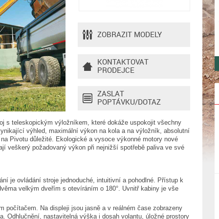
ZOBRAZIT MODELY
KONTAKTOVAT
PRODEJCE
ZASLAT
POPTÁVKU/DOTAZ
roj s teleskopickým výložníkem, které dokáže uspokojit všechny
ynikající výhled, maximální výkon na kola a na výložník, absolutní
ou na Pivotu důležité. Ekologické a vysoce výkonné motory nové
jí veškerý požadovaný výkon při nejnižší spotřebě paliva ve své
í je ovládání stroje jednoduché, intuitivní a pohodlné. Přístup k
dvěma velkým dveřím s otevíráním o 180°. Uvnitř kabiny je vše
 počítačem. Na displeji jsou jasně a v reálném čase zobrazeny
a. Odhlučnění, nastavitelná výška i dosah volantu, úložné prostory