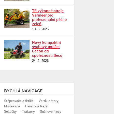
Tři výkonné stroje
Vermeer pro
profesionální péči o
zeleň
10. 3. 2026
Nový kompaktní
svahový mulčer
Gecon od
společnosti Seco
24. 2. 2026
RYCHLÁ NAVIGACE
Štěpkovače a drtiče
Vertikutátory
Mulčovače
Pařezové frézy
Sekačky
Traktory
Sněhové frézy