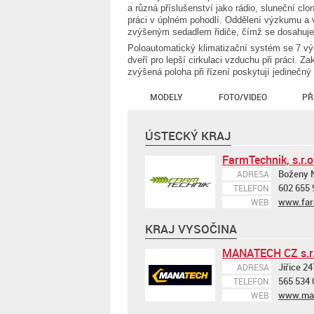
a různá příslušenství jako rádio, sluneční 
práci v úplném pohodlí. Oddělení výzkumu a vý
zvýšeným sedadlem řidiče, čímž se dosahuje
Poloautomatický klimatizační systém se 7 v
dveří pro lepší cirkulaci vzduchu při práci. Za
zvýšená poloha při řízení poskytují jedinečn
MODELY
FOTO/VIDEO
PŘ
ÚSTECKÝ KRAJ
FarmTechnik, s.r.o
Boženy 
ADRESA
602 655 
TELEFON
www.far
WEB
KRAJ VYSOČINA
MANATECH CZ s.r.
Jiřice 24
ADRESA
565 534 
TELEFON
www.man
WEB