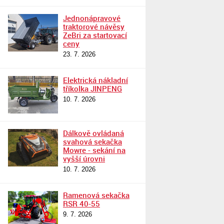
Jednonápravové
traktorové návěsy
ZeBri za startovací
ceny
23. 7. 2026
Elektrická nákladní
tříkolka JINPENG
10. 7. 2026
Dálkově ovládaná
svahová sekačka
Mowre - sekání na
vyšší úrovni
10. 7. 2026
Ramenová sekačka
RSR 40-55
9. 7. 2026