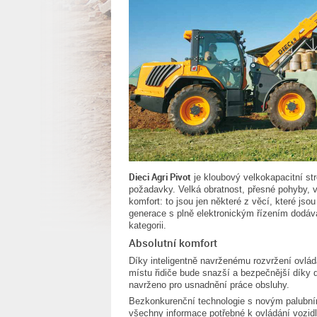
Dieci Agri Pivot
je kloubový velkokapacitní st
požadavky. Velká obratnost, přesné pohyby, v
komfort: to jsou jen některé z věcí, které js
generace s plně elektronickým řízením dodáva
kategorii.
Absolutní komfort
Díky inteligentně navrženému rozvržení ovládán
místu řidiče bude snazší a bezpečnější díky 
navrženo pro usnadnění práce obsluhy.
Bezkonkurenční technologie s novým palubním
všechny informace potřebné k ovládání vozidl