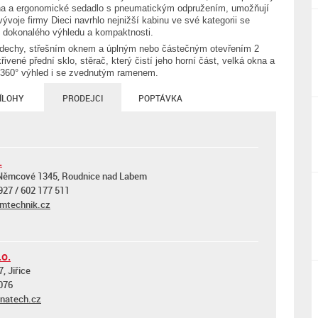
clona a ergonomické sedadlo s pneumatickým odpružením, umožňují
voje firmy Dieci navrhlo nejnižší kabinu ve své kategorii se
 dokonalého výhledu a kompaktnosti.
ýdechy, střešním oknem a úplným nebo částečným otevřením 2
křivené přední sklo, stěrač, který čistí jeho horní část, velká okna a
ý 360° výhled i se zvednutým ramenem.
ÍLOHY
PRODEJCI
POPTÁVKA
.
Němcové 1345, Roudnice nad Labem
927 / 602 177 511
mtechnik.cz
o.
7, Jiřice
076
atech.cz