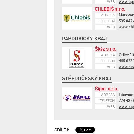
www.agr
WEB
CHLEBIŠ s.r.o.
Markvart
ADRESA
595 042 
TELEFON
www.chl
WEB
PARDUBICKÝ KRAJ
Škýz s.r.o.
Orlice 1
ADRESA
465 622 
TELEFON
www.sky
WEB
STŘEDOČESKÝ KRAJ
Šípal, s.r.o.
Libovice
ADRESA
774 437 
TELEFON
www.sip
WEB
SDÍLEJ: