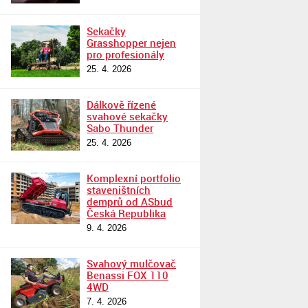
Sekačky
Grasshopper nejen
pro profesionály
25. 4. 2026
Dálkově řízené
svahové sekačky
Sabo Thunder
25. 4. 2026
Komplexní portfolio
staveništních
demprů od ASbud
Česká Republika
9. 4. 2026
Svahový mulčovač
Benassi FOX 110
4WD
7. 4. 2026