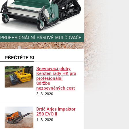
PŘEČTĚTE SI
Srovnávací pluhy
Kersten řady HK pro
profesionální
údržbu
nezpevněných cest
3. 8. 2026
Drtič Arjes Impaktor
250 EVO II
1. 8. 2026