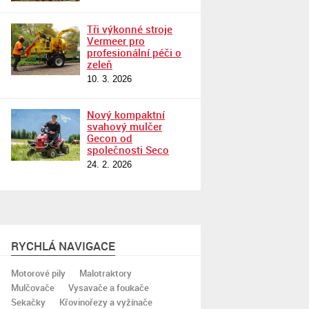
Tři výkonné stroje
Vermeer pro
profesionální péči o
zeleň
10. 3. 2026
Nový kompaktní
svahový mulčer
Gecon od
společnosti Seco
24. 2. 2026
RYCHLÁ NAVIGACE
Motorové pily
Malotraktory
Mulčovače
Vysavače a foukače
Sekačky
Křovinořezy a vyžínače