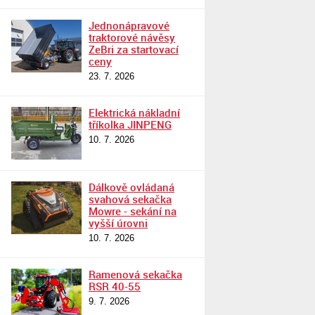
Jednonápravové
traktorové návěsy
ZeBri za startovací
ceny
23. 7. 2026
Elektrická nákladní
tříkolka JINPENG
10. 7. 2026
Dálkově ovládaná
svahová sekačka
Mowre - sekání na
vyšší úrovni
10. 7. 2026
Ramenová sekačka
RSR 40-55
9. 7. 2026