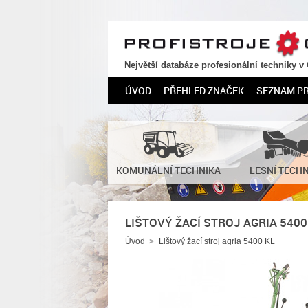
PROFISTROJE.CZ
Největší databáze profesionální techniky v
ÚVOD
PŘEHLED ZNAČEK
SEZNAM P
KOMUNÁLNÍ TECHNIKA
LESNÍ TECH
LIŠTOVÝ ŽACÍ STROJ AGRIA 5400
Úvod
Lištový žací stroj agria 5400 KL