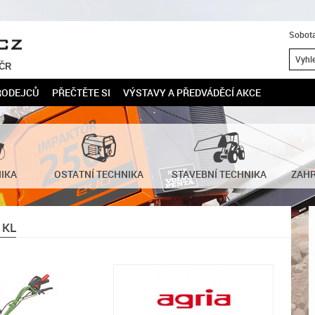
Sobota
 ČR
RODEJCŮ
PŘEČTĚTE SI
VÝSTAVY A PŘEDVÁDĚCÍ AKCE
NIKA
OSTATNÍ TECHNIKA
STAVEBNÍ TECHNIKA
ZAHR
 KL