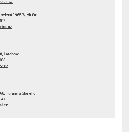
ocar.cz
ovická 1965/8, Hlučín
402
ebis.cz
30, Letohrad
188
z.cz
 68, Tuřany u Slaného
641
al.cz