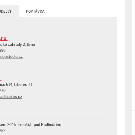
ODEJCI
POPTÁVKA
r.o.
ické zahrady 2, Brno
990
denstudio.cz
.
su 614, Liberec 11
770
adibartos.cz
kem 2046, Frenštát pod Radhoštěm
752