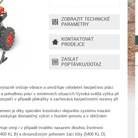
ZOBRAZIT TECHNICKÉ
PARAMETRY
KONTAKTOVAT
PRODEJCE
ZASLAT
POPTÁVKU/DOTAZ
k výrazně snižuje vibrace a umožňuje celodenní bezpečnou práci.
 a pohodlnou práci v extrémních situacích.Vysoká světlá výška při
ebezpečí v případě překážky a zachovává bezpečnostní rezervy při
mem je díky speciální konstrukci olejového systému mazání
poskytuje dostatečný výkon v hustém porostu a v obtížném
uje stroji i v případě trvalého nasazení dlouhou životnost.
(5400 KL B) a dvounožovým pohonem žací lišty (5400 KL D).