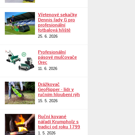
Vřetenové sekačky
Dennis řady G pro
profesionální
fotbalová hřiště
25. 6. 2026
Profesionální
pásové mulčovače
Orec
11. 6. 2026
Drážkovač
GeoRipper - lídr v
ručním hloubení rýh
15. 5. 2026
Ruční kované
nářadí Krumpholz s
tradicí od roku 1799
1. 5. 2026