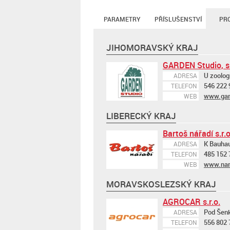
PARAMETRY
PŘÍSLUŠENSTVÍ
PR
JIHOMORAVSKÝ KRAJ
GARDEN Studio, s.
U zoolog
ADRESA
546 222 
TELEFON
www.gar
WEB
LIBERECKÝ KRAJ
Bartoš nářadí s.r.o
K Bauhau
ADRESA
485 152 
TELEFON
www.nar
WEB
MORAVSKOSLEZSKÝ KRAJ
AGROCAR s.r.o.
Pod Šen
ADRESA
556 802 
TELEFON