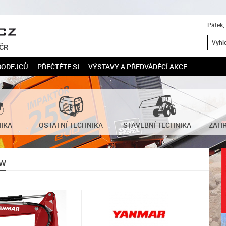
Pátek,
 ČR
RODEJCŮ
PŘEČTĚTE SI
VÝSTAVY A PŘEDVÁDĚCÍ AKCE
NIKA
OSTATNÍ TECHNIKA
STAVEBNÍ TECHNIKA
ZAHR
0W