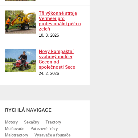
Tři výkonné stroje
Vermeer pro
profesionální péči o
zeleň
10. 3. 2026
Nový kompaktní
svahový mulčer
Gecon od
společnosti Seco
24. 2. 2026
RYCHLÁ NAVIGACE
Motory
Sekačky
Traktory
Mulčovače
Pařezové frézy
Malotraktory
Vysavače a foukače