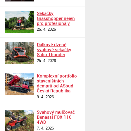
Sekačky
Grasshopper nejen
pro profesionály
25. 4. 2026
Dálkově řízené
svahové sekačky
Sabo Thunder
25. 4. 2026
Komplexní portfolio
staveništních
demprů od ASbud
Česká Republika
9. 4. 2026
Svahový mulčovač
Benassi FOX 110
4WD
7. 4. 2026