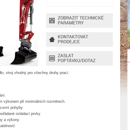
ZOBRAZIT TECHNICKÉ
PARAMETRY
KONTAKTOVAT
PRODEJCE
ZASLAT
POPTÁVKU/DOTAZ
lo, stroj vhodný pro všechny druhy prací.
ání.
ým výkonem při minimálních rozměrech.
acovní pohyby.
pořádané ovládací prvky.
hy a výkony.
atelností.