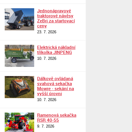
Jednonápravové
traktorové návěsy
ZeBri za startovací
ceny
23. 7. 2026
Elektrická nákladní
tříkolka JINPENG
10. 7. 2026
Dálkově ovládaná
svahová sekačka
Mowre - sekání na
vyšší úrovni
10. 7. 2026
Ramenová sekačka
RSR 40-55
9. 7. 2026