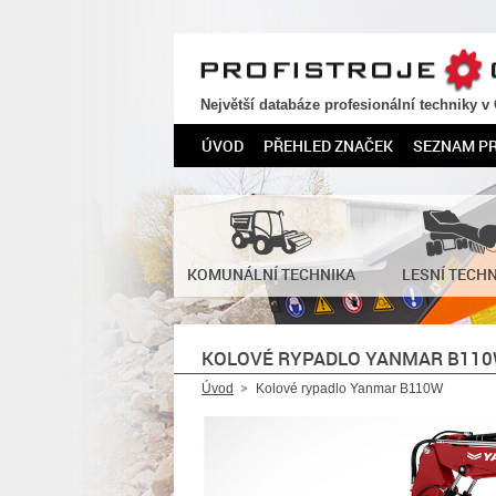
PROFISTROJE.CZ
Největší databáze profesionální techniky v
ÚVOD
PŘEHLED ZNAČEK
SEZNAM P
KOMUNÁLNÍ TECHNIKA
LESNÍ TECH
KOLOVÉ RYPADLO YANMAR B11
Úvod
Kolové rypadlo Yanmar B110W