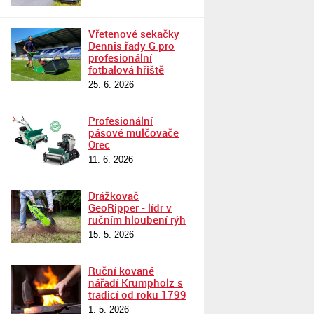
Vřetenové sekačky
Dennis řady G pro
profesionální
fotbalová hřiště
25. 6. 2026
Profesionální
pásové mulčovače
Orec
11. 6. 2026
Drážkovač
GeoRipper - lídr v
ručním hloubení rýh
15. 5. 2026
Ruční kované
nářadí Krumpholz s
tradicí od roku 1799
1. 5. 2026