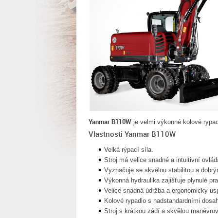
Yanmar B110W
je velmi výkonné kolové rypad
Vlastnosti Yanmar B110W
Velká rýpací síla.
Stroj má velice snadné a intuitivní ovlád
Vyznačuje se skvělou stabilitou a dobr
Výkonná hydraulika zajišťuje plynulé pr
Velice snadná údržba a ergonomicky us
Kolové rypadlo s nadstandardními dosa
Stroj s krátkou zádí a skvělou manévrov