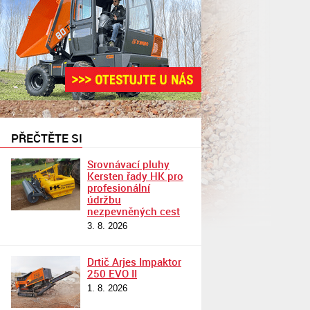
PŘEČTĚTE SI
Srovnávací pluhy
Kersten řady HK pro
profesionální
údržbu
nezpevněných cest
3. 8. 2026
Drtič Arjes Impaktor
250 EVO II
1. 8. 2026