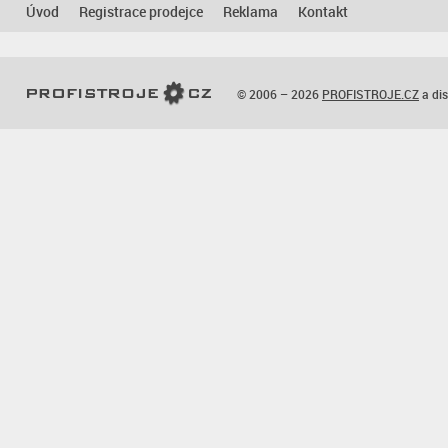
Úvod
Registrace prodejce
Reklama
Kontakt
© 2006 – 2026
PROFISTROJE.CZ
a dis