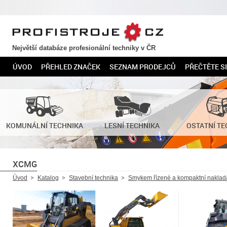
PROFISTROJE.CZ
Největší databáze profesionální techniky v ČR
ÚVOD
PŘEHLED ZNAČEK
SEZNAM PRODEJCŮ
PŘEČTĚTE SI
KOMUNÁLNÍ TECHNIKA
LESNÍ TECHNIKA
OSTATNÍ TE
XCMG
Úvod
Katalog
Stavební technika
Smykem řízené a kompaktní naklad