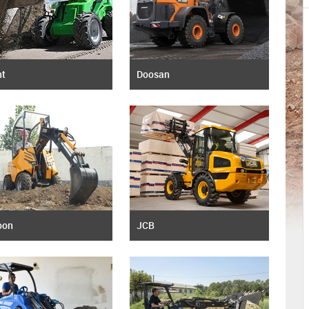
nt
Doosan
oon
JCB