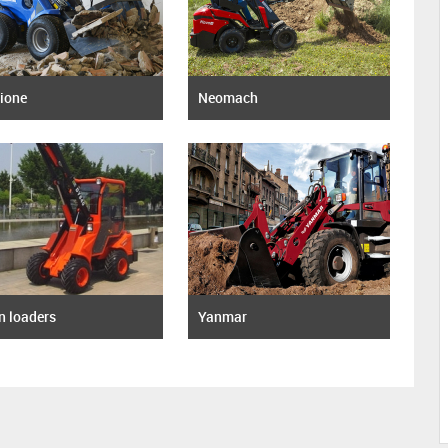
ione
Neomach
n loaders
Yanmar