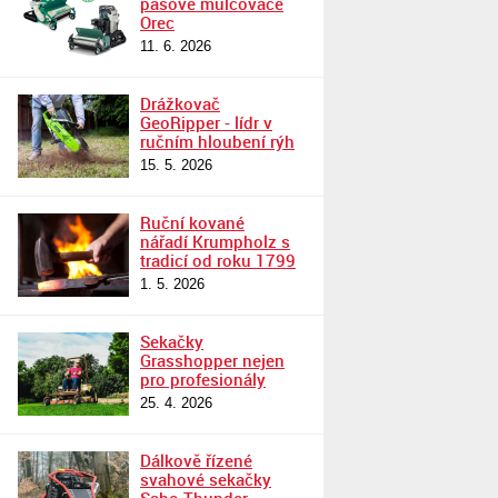
pásové mulčovače
Orec
11. 6. 2026
Drážkovač
GeoRipper - lídr v
ručním hloubení rýh
15. 5. 2026
Ruční kované
nářadí Krumpholz s
tradicí od roku 1799
1. 5. 2026
Sekačky
Grasshopper nejen
pro profesionály
25. 4. 2026
Dálkově řízené
svahové sekačky