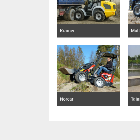
Kramer
Mult
Norcar
Taia