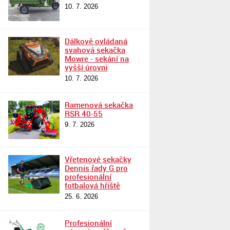
10. 7. 2026
Dálkově ovládaná
svahová sekačka
Mowre - sekání na
vyšší úrovni
10. 7. 2026
Ramenová sekačka
RSR 40-55
9. 7. 2026
Vřetenové sekačky
Dennis řady G pro
profesionální
fotbalová hřiště
25. 6. 2026
Profesionální