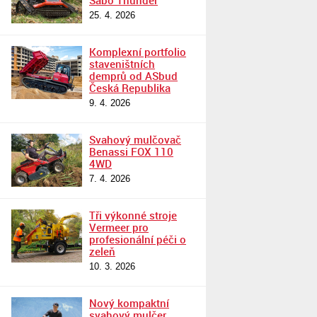
Sabo Thunder
25. 4. 2026
Komplexní portfolio
staveništních
demprů od ASbud
Česká Republika
9. 4. 2026
Svahový mulčovač
Benassi FOX 110
4WD
7. 4. 2026
Tři výkonné stroje
Vermeer pro
profesionální péči o
zeleň
10. 3. 2026
Nový kompaktní
svahový mulčer