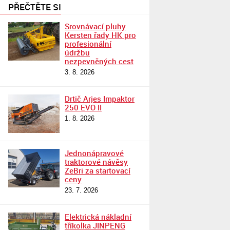
PŘEČTĚTE SI
Srovnávací pluhy
Kersten řady HK pro
profesionální
údržbu
nezpevněných cest
3. 8. 2026
Drtič Arjes Impaktor
250 EVO II
1. 8. 2026
Jednonápravové
traktorové návěsy
ZeBri za startovací
ceny
23. 7. 2026
Elektrická nákladní
tříkolka JINPENG