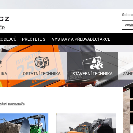
Sobota
 ČR
RODEJCŮ
PŘEČTĚTE SI
VÝSTAVY A PŘEDVÁDĚCÍ AKCE
NIKA
OSTATNÍ TECHNIKA
STAVEBNÍ TECHNIKA
ZAHR
zální nakladače