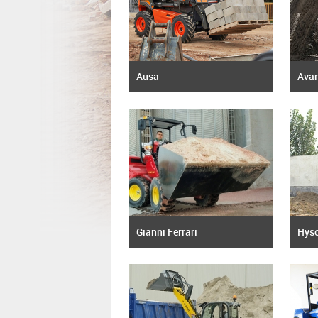
Ausa
Ava
Gianni Ferrari
Hys