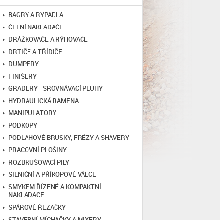
BAGRY A RYPADLA
ČELNÍ NAKLADAČE
DRÁŽKOVAČE A RÝHOVAČE
DRTIČE A TŘÍDIČE
DUMPERY
FINIŠERY
GRADERY - SROVNÁVACÍ PLUHY
HYDRAULICKÁ RAMENA
MANIPULÁTORY
PODKOPY
PODLAHOVÉ BRUSKY, FRÉZY A SHAVERY
PRACOVNÍ PLOŠINY
ROZBRUŠOVACÍ PILY
SILNIČNÍ A PŘÍKOPOVÉ VÁLCE
SMYKEM ŘÍZENÉ A KOMPAKTNÍ
NAKLADAČE
SPÁROVÉ ŘEZAČKY
STAVEBNÍ MÍCHAČKY A MIXERY