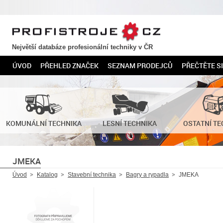
PROFISTROJE.CZ
Největší databáze profesionální techniky v ČR
ÚVOD
PŘEHLED ZNAČEK
SEZNAM PRODEJCŮ
PŘEČTĚTE SI
KOMUNÁLNÍ TECHNIKA
LESNÍ TECHNIKA
OSTATNÍ TE
JMEKA
Úvod
Katalog
Stavební technika
Bagry a rypadla
JMEKA