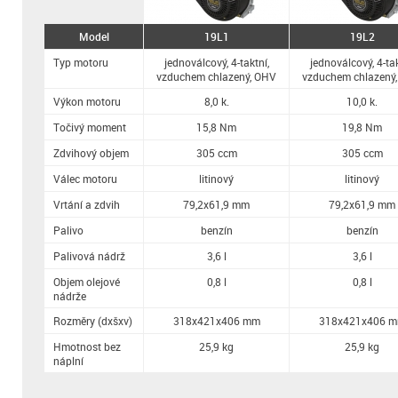
Model
19L1
19L2
Typ motoru
jednoválcový, 4-taktní,
jednoválcový, 4-tak
vzduchem chlazený, OHV
vzduchem chlazený
Výkon motoru
8,0 k.
10,0 k.
Točivý moment
15,8 Nm
19,8 Nm
Zdvihový objem
305 ccm
305 ccm
Válec motoru
litinový
litinový
Vrtání a zdvih
79,2x61,9 mm
79,2x61,9 mm
Palivo
benzín
benzín
Palivová nádrž
3,6 l
3,6 l
Objem olejové
0,8 l
0,8 l
nádrže
Rozměry (dxšxv)
318x421x406 mm
318x421x406 
Hmotnost bez
25,9 kg
25,9 kg
náplní