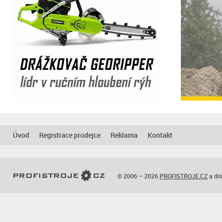
Úvod
Registrace prodejce
Reklama
Kontakt
© 2006 – 2026
PROFISTROJE.CZ
a dis