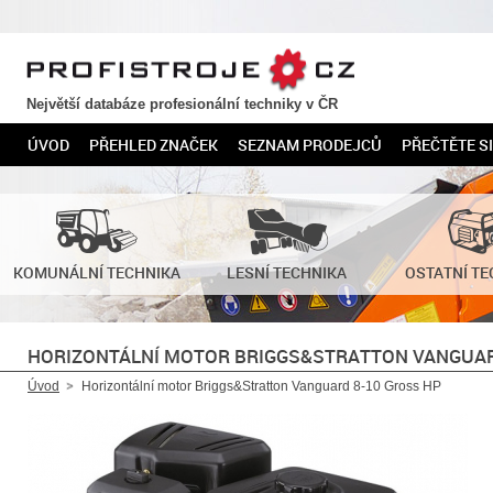
PROFISTROJE.CZ
Největší databáze profesionální techniky v ČR
ÚVOD
PŘEHLED ZNAČEK
SEZNAM PRODEJCŮ
PŘEČTĚTE SI
KOMUNÁLNÍ TECHNIKA
LESNÍ TECHNIKA
OSTATNÍ TE
HORIZONTÁLNÍ MOTOR BRIGGS&STRATTON VANGUAR
Úvod
Horizontální motor Briggs&Stratton Vanguard 8-10 Gross HP