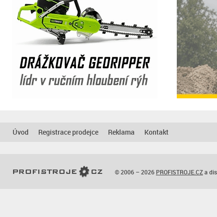
Úvod
Registrace prodejce
Reklama
Kontakt
© 2006 – 2026
PROFISTROJE.CZ
a dis