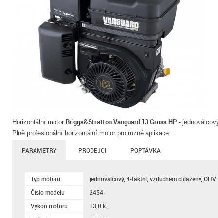
Briggs&Stratton Vanguard 13 Gross HP
Horizontální motor
- jednoválcov
Plně profesionální horizontální motor pro různé aplikace.
PARAMETRY
PRODEJCI
POPTÁVKA
Typ motoru
jednoválcový, 4-taktní, vzduchem chlazený, OHV
Číslo modelu
2454
Výkon motoru
13,0 k.