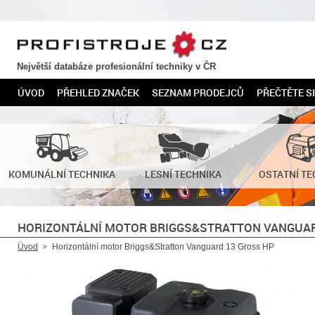
PROFISTROJE.CZ
Největší databáze profesionální techniky v ČR
ÚVOD
PŘEHLED ZNAČEK
SEZNAM PRODEJCŮ
PŘEČTĚTE SI
KOMUNÁLNÍ TECHNIKA
LESNÍ TECHNIKA
OSTATNÍ TE
HORIZONTÁLNÍ MOTOR BRIGGS&STRATTON VANGUAR
Úvod
Horizontální motor Briggs&Stratton Vanguard 13 Gross HP