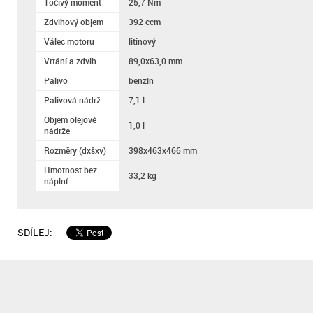
Točivý moment
25,7 Nm
Zdvihový objem
392 ccm
Válec motoru
litinový
Vrtání a zdvih
89,0x63,0 mm
Palivo
benzín
Palivová nádrž
7,1 l
Objem olejové
1,0 l
nádrže
Rozměry (dxšxv)
398x463x466 mm
Hmotnost bez
33,2 kg
náplní
SDÍLEJ: