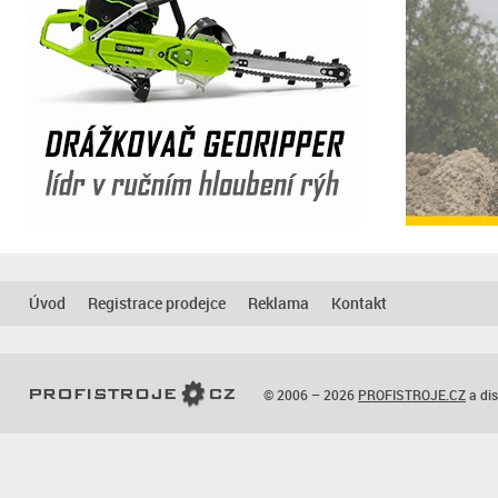
Úvod
Registrace prodejce
Reklama
Kontakt
© 2006 – 2026
PROFISTROJE.CZ
a dis