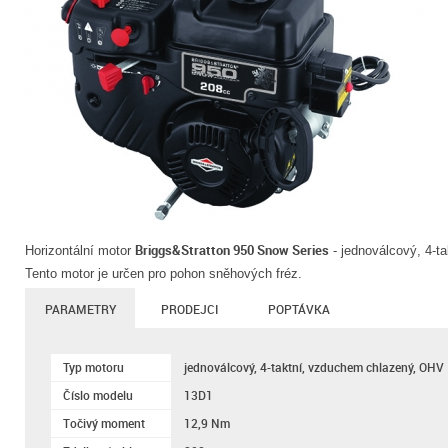
Briggs&Stratton 950 Snow Series
Horizontální motor
- jednoválcový, 4-t
Tento motor je určen pro pohon sněhových fréz.
PARAMETRY
PRODEJCI
POPTÁVKA
Typ motoru
jednoválcový, 4-taktní, vzduchem chlazený, OHV
Číslo modelu
13D1
Točivý moment
12,9 Nm