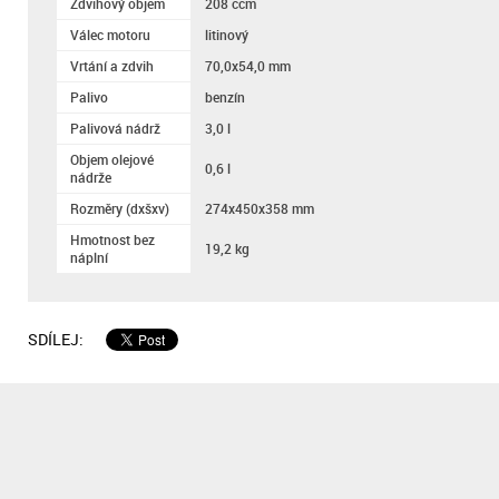
Zdvihový objem
208 ccm
Válec motoru
litinový
Vrtání a zdvih
70,0x54,0 mm
Palivo
benzín
Palivová nádrž
3,0 l
Objem olejové
0,6 l
nádrže
Rozměry (dxšxv)
274x450x358 mm
Hmotnost bez
19,2 kg
náplní
SDÍLEJ: