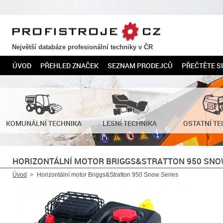
PROFISTROJE.CZ
Největší databáze profesionální techniky v ČR
ÚVOD
PŘEHLED ZNAČEK
SEZNAM PRODEJCŮ
PŘEČTĚTE SI
KOMUNÁLNÍ TECHNIKA
LESNÍ TECHNIKA
OSTATNÍ TE
HORIZONTÁLNÍ MOTOR BRIGGS&STRATTON 950 SNO
Úvod
Horizontální motor Briggs&Stratton 950 Snow Series