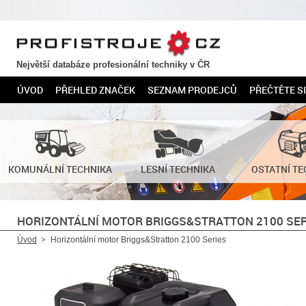
PROFISTROJE.CZ
Největší databáze profesionální techniky v ČR
ÚVOD
PŘEHLED ZNAČEK
SEZNAM PRODEJCŮ
PŘEČTĚTE SI
KOMUNÁLNÍ TECHNIKA
LESNÍ TECHNIKA
OSTATNÍ TE
HORIZONTÁLNÍ MOTOR BRIGGS&STRATTON 2100 SER
Úvod
Horizontální motor Briggs&Stratton 2100 Series