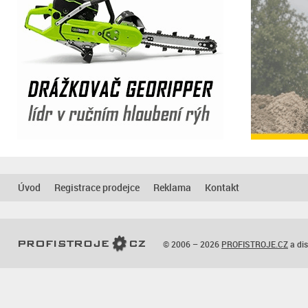
Úvod
Registrace prodejce
Reklama
Kontakt
© 2006 – 2026
PROFISTROJE.CZ
a dis