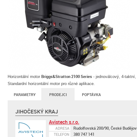
Briggs&Stratton 2100 Series
Horizontální motor
- jednoválcový, 4-taktn
Standardní horizontální motor pro různé aplikace.
PARAMETRY
PRODEJCI
POPTÁVKA
JIHOČESKÝ KRAJ
Avistech s.r.o.
Rudolfovská 200/90, České Budějov
ADRESA
380 747 141
TELEFON