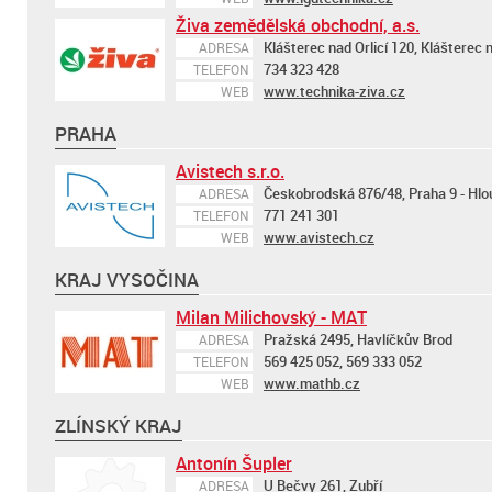
Živa zemědělská obchodní, a.s.
Klášterec nad Orlicí 120, Klášterec n
ADRESA
734 323 428
TELEFON
www.technika-ziva.cz
WEB
PRAHA
Avistech s.r.o.
Českobrodská 876/48, Praha 9 - Hlo
ADRESA
771 241 301
TELEFON
www.avistech.cz
WEB
KRAJ VYSOČINA
Milan Milichovský - MAT
Pražská 2495, Havlíčkův Brod
ADRESA
569 425 052, 569 333 052
TELEFON
www.mathb.cz
WEB
ZLÍNSKÝ KRAJ
Antonín Šupler
U Bečvy 261, Zubří
ADRESA