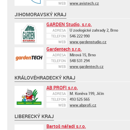
www.avistech.cz
WEB
JIHOMORAVSKÝ KRAJ
GARDEN Studio, s.r.o.
U zoologické zahrady 2, Brno
ADRESA
546 222 990
TELEFON
www.gardenstudio.cz
WEB
Gardentech s.r.o.
Mírová 15, Brno
ADRESA
548 531 294
TELEFON
www.gardentech.cz
WEB
KRÁLOVÉHRADECKÝ KRAJ
AB PROFI s.r.o.
M. Koněva 199, Jičín
ADRESA
493 525 565
TELEFON
www.abprofi.cz
WEB
LIBERECKÝ KRAJ
Bartoš nářadí s.r.o.