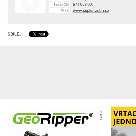
571 658 001
TELEFON
www.supler-zubri.cz
WEB
SDÍLEJ:
REKLAMA