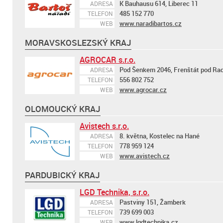
K Bauhausu 614, Liberec 11
ADRESA
485 152 770
TELEFON
www.naradibartos.cz
WEB
MORAVSKOSLEZSKÝ KRAJ
AGROCAR s.r.o.
Pod Šenkem 2046, Frenštát pod R
ADRESA
556 802 752
TELEFON
www.agrocar.cz
WEB
OLOMOUCKÝ KRAJ
Avistech s.r.o.
8. května, Kostelec na Hané
ADRESA
778 959 124
TELEFON
www.avistech.cz
WEB
PARDUBICKÝ KRAJ
LGD Technika, s.r.o.
Pastviny 151, Žamberk
ADRESA
739 699 003
TELEFON
www.lgdtechnika.cz
WEB