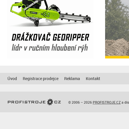
Úvod
Registrace prodejce
Reklama
Kontakt
© 2006 – 2026
PROFISTROJE.CZ
a dis