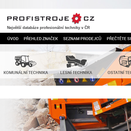
PROFISTROJE.CZ
Největší databáze profesionální techniky v ČR
ÚVOD
PŘEHLED ZNAČEK
SEZNAM PRODEJCŮ
PŘEČTĚTE SI
KOMUNÁLNÍ TECHNIKA
LESNÍ TECHNIKA
OSTATNÍ TE