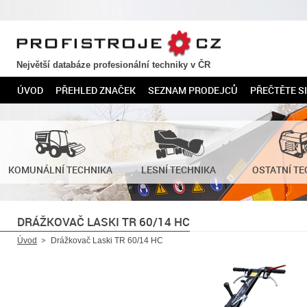
PROFISTROJE.CZ
Největší databáze profesionální techniky v ČR
ÚVOD
PŘEHLED ZNAČEK
SEZNAM PRODEJCŮ
PŘEČTĚTE SI
KOMUNÁLNÍ TECHNIKA
LESNÍ TECHNIKA
OSTATNÍ TE
DRÁŽKOVAČ LASKI TR 60/14 HC
Úvod
Drážkovač Laski TR 60/14 HC