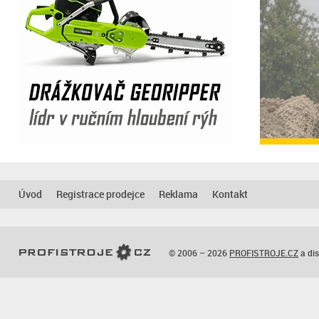
Úvod
Registrace prodejce
Reklama
Kontakt
© 2006 – 2026
PROFISTROJE.CZ
a dis