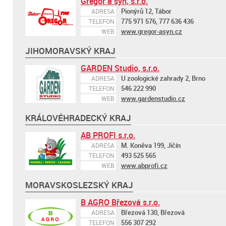
Gregor a syn, s.r.o.
Pionýrů 12, Tábor
ADRESA
775 971 576, 777 636 436
TELEFON
www.gregor-asyn.cz
WEB
JIHOMORAVSKÝ KRAJ
GARDEN Studio, s.r.o.
U zoologické zahrady 2, Brno
ADRESA
546 222 990
TELEFON
www.gardenstudio.cz
WEB
KRÁLOVÉHRADECKÝ KRAJ
AB PROFI s.r.o.
M. Koněva 199, Jičín
ADRESA
493 525 565
TELEFON
www.abprofi.cz
WEB
MORAVSKOSLEZSKÝ KRAJ
B AGRO Březová s.r.o.
Březová 130, Březová
ADRESA
556 307 292
TELEFON