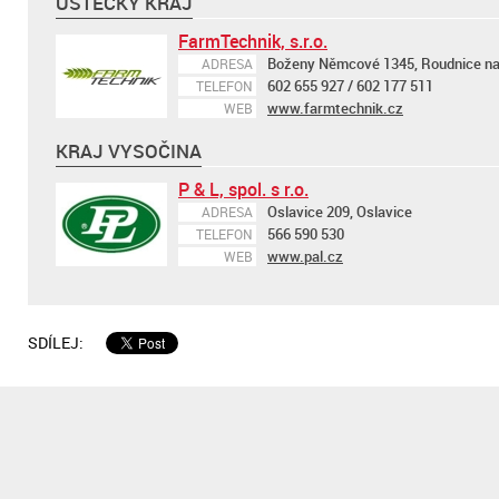
ÚSTECKÝ KRAJ
FarmTechnik, s.r.o.
Boženy Němcové 1345, Roudnice n
ADRESA
602 655 927 / 602 177 511
TELEFON
www.farmtechnik.cz
WEB
KRAJ VYSOČINA
P & L, spol. s r.o.
Oslavice 209, Oslavice
ADRESA
566 590 530
TELEFON
www.pal.cz
WEB
SDÍLEJ: