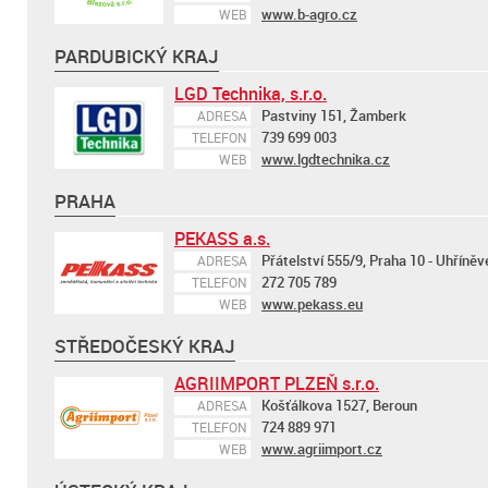
www.b-agro.cz
WEB
PARDUBICKÝ KRAJ
LGD Technika, s.r.o.
Pastviny 151, Žamberk
ADRESA
739 699 003
TELEFON
www.lgdtechnika.cz
WEB
PRAHA
PEKASS a.s.
Přátelství 555/9, Praha 10 - Uhříněv
ADRESA
272 705 789
TELEFON
www.pekass.eu
WEB
STŘEDOČESKÝ KRAJ
AGRIIMPORT PLZEŇ s.r.o.
Košťálkova 1527, Beroun
ADRESA
724 889 971
TELEFON
www.agriimport.cz
WEB