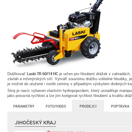
Laski TR 60/14 HC
Drážkovač
je určen pro hloubení drážek v zahradách, 
závlah a inženýrských sítí. Vytváří souvislou drážku volitelné hloubky, je
je možné do utužené i rostlé zeminy s případným výskytem drobných k
Stroj je navíc vybaven vlastním hydropojezdem, který usnadňuje manipula
jako posuvná rychlost a lze jím korigovat rychlost hloubení a kvalitu dráž
PARAMETRY
FOTO/VIDEO
PRODEJCI
POPTÁVKA
JIHOČESKÝ KRAJ