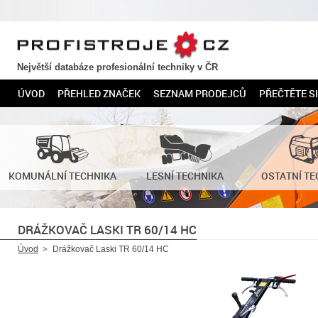
PROFISTROJE.CZ
Největší databáze profesionální techniky v ČR
ÚVOD
PŘEHLED ZNAČEK
SEZNAM PRODEJCŮ
PŘEČTĚTE SI
KOMUNÁLNÍ TECHNIKA
LESNÍ TECHNIKA
OSTATNÍ TE
DRÁŽKOVAČ LASKI TR 60/14 HC
Úvod
Drážkovač Laski TR 60/14 HC