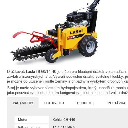
Laski TR 60/14 HC
Drážkovač
je určen pro hloubení drážek v zahradách, 
závlah a inženýrských sítí. Vytváří souvislou drážku volitelné hloubky, je
je možné do utužené i rostlé zeminy s případným výskytem drobných k
Stroj je navíc vybaven vlastním hydropojezdem, který usnadňuje manipula
jako posuvná rychlost a lze jím korigovat rychlost hloubení a kvalitu dráž
PARAMETRY
FOTO/VIDEO
PRODEJCI
POPTÁVKA
Motor
Kohler CH 440
Výkon motoru
10,4 / 14 kW/k.