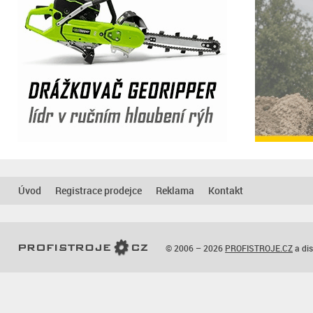
Úvod
Registrace prodejce
Reklama
Kontakt
© 2006 – 2026
PROFISTROJE.CZ
a dis