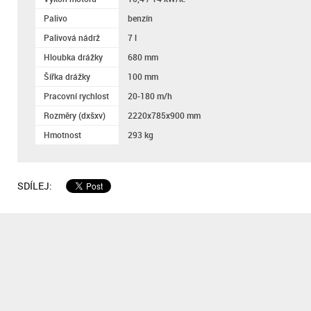
Palivo
benzín
Palivová nádrž
7 l
Hloubka drážky
680 mm
Šířka drážky
100 mm
Pracovní rychlost
20-180 m/h
Rozměry (dxšxv)
2220x785x900 mm
Hmotnost
293 kg
SDÍLEJ: