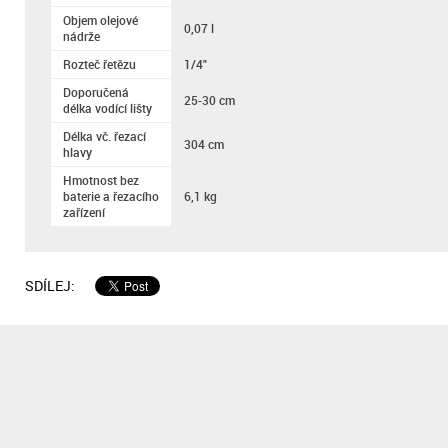
Objem olejové
0,07 l
nádrže
Rozteč řetězu
1/4"
Doporučená
25-30 cm
délka vodící lišty
Délka vč. řezací
304 cm
hlavy
Hmotnost bez
baterie a řezacího
6,1 kg
zařízení
SDÍLEJ: