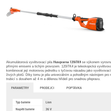
Husqvarna 120iTK4
Akumulátorová vyvětvovací pila
se výkonem vyrovná 
přímými emisemi a tichým provozem. 120iTK4 je teleskopická vyvětvov
kombinovat její motorovou jednotku s tyčovou násadou jako vyvětvovací pi
živých plotů. Díky tomu je pila univerzálním a pohodlným nástrojem pro
trubicí s dosahem až 4 m a dělenou hřídelí pro snadnou přepravu.
PARAMETRY
PRODEJCI
POPTÁVKA
Typ baterie
Lion
Napětí baterie
36 V