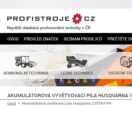
PROFISTROJE.CZ
Největší databáze profesionální techniky v ČR
ÚVOD
PŘEHLED ZNAČEK
SEZNAM PRODEJCŮ
PŘEČTĚTE SI
KOMUNÁLNÍ TECHNIKA
LESNÍ TECHNIKA
OSTATNÍ TE
AKUMULÁTOROVÁ VYVĚTVOVACÍ PILA HUSQVARNA 1
Úvod
Akumulátorová vyvětvovací pila Husqvarna 120iTK4-PH