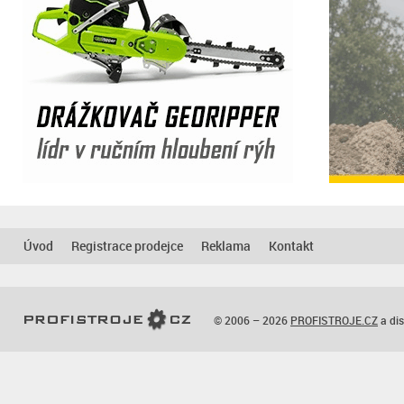
Úvod
Registrace prodejce
Reklama
Kontakt
© 2006 – 2026
PROFISTROJE.CZ
a dis