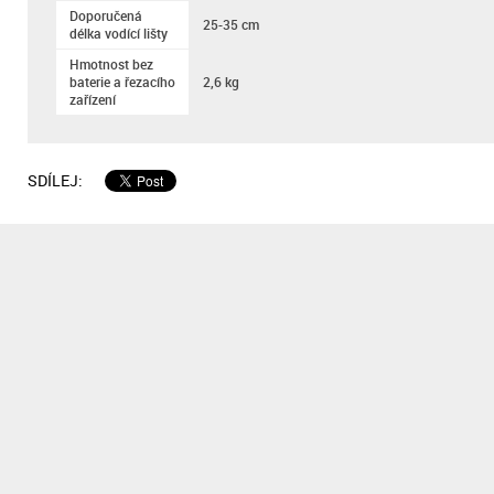
Doporučená
25-35 cm
délka vodící lišty
Hmotnost bez
baterie a řezacího
2,6 kg
zařízení
SDÍLEJ: