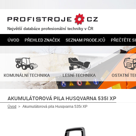
PROFISTROJE.CZ
Největší databáze profesionální techniky v ČR
ÚVOD
PŘEHLED ZNAČEK
SEZNAM PRODEJCŮ
PŘEČTĚTE SI
KOMUNÁLNÍ TECHNIKA
LESNÍ TECHNIKA
OSTATNÍ TE
AKUMULÁTOROVÁ PILA HUSQVARNA 535I XP
Úvod
Akumulátorová pila Husqvarna 535i XP