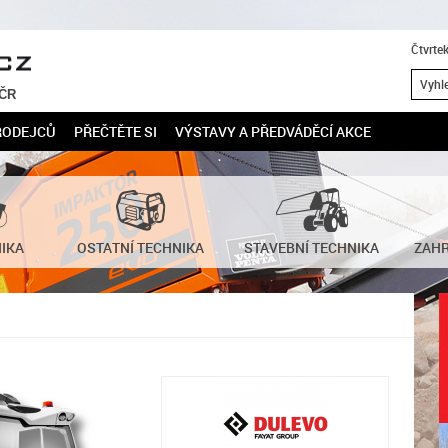
Čtvrte
 ČR
RODEJCŮ
PŘEČTĚTE SI
VÝSTAVY A PŘEDVÁDĚCÍ AKCE
NIKA
OSTATNÍ TECHNIKA
STAVEBNÍ TECHNIKA
ZAHR