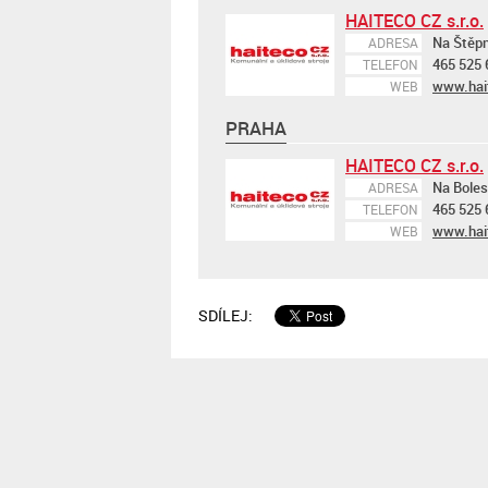
HAITECO CZ s.r.o.
Na Štěpni
ADRESA
465 525 
TELEFON
www.hai
WEB
PRAHA
HAITECO CZ s.r.o.
Na Boles
ADRESA
465 525 
TELEFON
www.hai
WEB
SDÍLEJ: