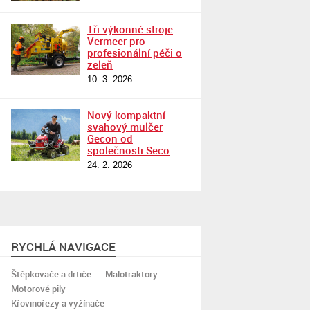
Tři výkonné stroje
Vermeer pro
profesionální péči o
zeleň
10. 3. 2026
Nový kompaktní
svahový mulčer
Gecon od
společnosti Seco
24. 2. 2026
RYCHLÁ NAVIGACE
Štěpkovače a drtiče
Malotraktory
Motorové pily
Křovinořezy a vyžínače