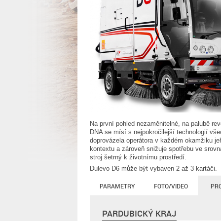
Na první pohled nezaměnitelné, na palubě re
DNA se mísí s nejpokročilejší technologií vš
doprovázela operátora v každém okamžiku je
kontextu a zároveň snižuje spotřebu ve srov
stroj šetrný k životnímu prostředí.
Dulevo D6 může být vybaven 2 až 3 kartáči.
PARAMETRY
FOTO/VIDEO
PR
PARDUBICKÝ KRAJ