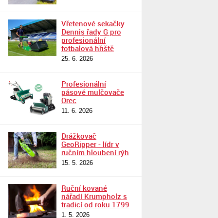
Vřetenové sekačky
Dennis řady G pro
profesionální
fotbalová hřiště
25. 6. 2026
Profesionální
pásové mulčovače
Orec
11. 6. 2026
Drážkovač
GeoRipper - lídr v
ručním hloubení rýh
15. 5. 2026
Ruční kované
nářadí Krumpholz s
tradicí od roku 1799
1. 5. 2026