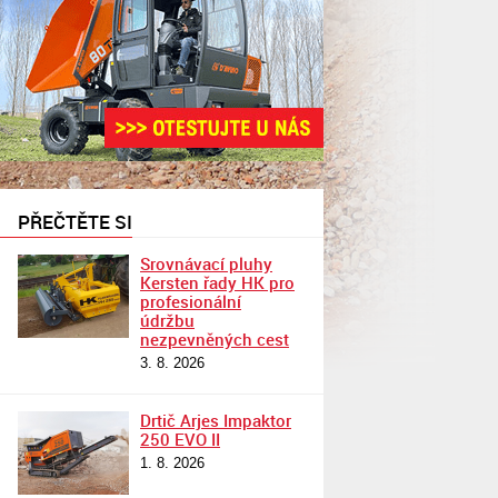
PŘEČTĚTE SI
Srovnávací pluhy
Kersten řady HK pro
profesionální
údržbu
nezpevněných cest
3. 8. 2026
Drtič Arjes Impaktor
250 EVO II
1. 8. 2026