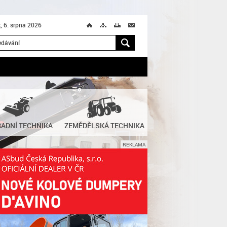
k, 6. srpna 2026
Ú
T
M
M
H
ADNÍ TECHNIKA
ZEMĚDĚLSKÁ TECHNIKA
REKLAMA