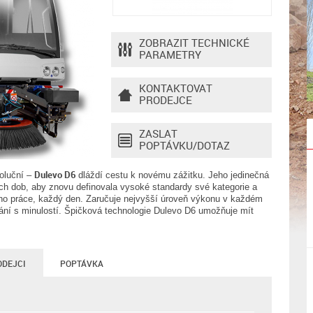
ZOBRAZIT TECHNICKÉ
PARAMETRY
KONTAKTOVAT
PRODEJCE
ZASLAT
POPTÁVKU/DOTAZ
Dulevo D6
voluční –
dláždí cestu k novému zážitku. Jeho jedinečná
ech dob, aby znovu definovala vysoké standardy své kategorie a
ho práce, každý den. Zaručuje nejvyšší úroveň výkonu v každém
nání s minulostí. Špičková technologie Dulevo D6 umožňuje mít
ODEJCI
POPTÁVKA