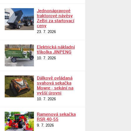
Jednonápravové
traktorové návěsy
ZeBri za startovací
ceny
23. 7. 2026
Elektrická nákladní
tříkolka JINPENG
10. 7. 2026
Dálkově ovládaná
svahová sekačka
Mowre - sekání na
vyšší úrovni
10. 7. 2026
Ramenová sekačka
RSR 40-55
9. 7. 2026