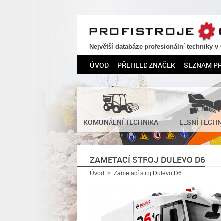
PROFISTROJE.CZ
Největší databáze profesionální techniky v
ÚVOD
PŘEHLED ZNAČEK
SEZNAM P
KOMUNÁLNÍ TECHNIKA
LESNÍ TECH
ZAMETACÍ STROJ DULEVO D6
Úvod
Zametací stroj Dulevo D6