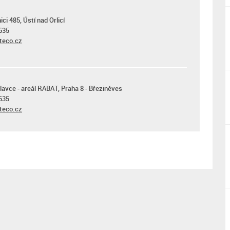
ci 485, Ústí nad Orlicí
635
teco.cz
lavce - areál RABAT, Praha 8 - Březiněves
635
teco.cz