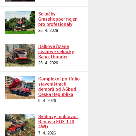
Sekačky
Grasshopper nejen
pro profesionály
25. 4. 2026
Dálkově řízené
svahové sekačky
Sabo Thunder
25. 4. 2026
Komplexní portfolio
staveništních
demprů od ASbud
Česká Republika
9. 4. 2026
Svahový mulčovač
Benassi FOX 110
4WD
7. 4. 2026