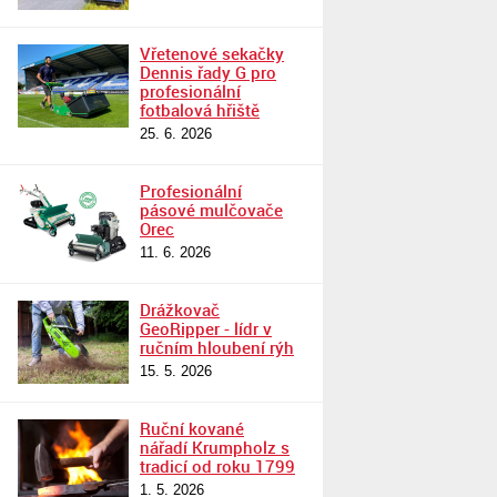
Vřetenové sekačky
Dennis řady G pro
profesionální
fotbalová hřiště
25. 6. 2026
Profesionální
pásové mulčovače
Orec
11. 6. 2026
Drážkovač
GeoRipper - lídr v
ručním hloubení rýh
15. 5. 2026
Ruční kované
nářadí Krumpholz s
tradicí od roku 1799
1. 5. 2026