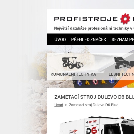
PROFISTROJE.CZ
Největší databáze profesionální techniky v
ÚVOD
PŘEHLED ZNAČEK
SEZNAM P
KOMUNÁLNÍ TECHNIKA
LESNÍ TECH
ZAMETACÍ STROJ DULEVO D6 BL
Úvod
Zametací stroj Dulevo D6 Blue