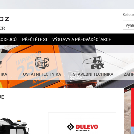
Sobota
 ČR
RODEJCŮ
PŘEČTĚTE SI
VÝSTAVY A PŘEDVÁDĚCÍ AKCE
NIKA
OSTATNÍ TECHNIKA
STAVEBNÍ TECHNIKA
ZAHR
UE