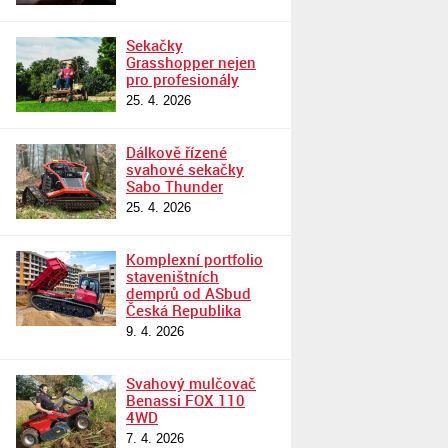
Sekačky
Grasshopper nejen
pro profesionály
25. 4. 2026
Dálkově řízené
svahové sekačky
Sabo Thunder
25. 4. 2026
Komplexní portfolio
staveništních
demprů od ASbud
Česká Republika
9. 4. 2026
Svahový mulčovač
Benassi FOX 110
4WD
7. 4. 2026