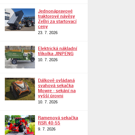
Jednonápravové
traktorové návěsy
ZeBri za startovací
ceny
23. 7. 2026
Elektrická nákladní
tříkolka JINPENG
10. 7. 2026
Dálkově ovládaná
svahová sekačka
Mowre - sekání na
vyšší úrovni
10. 7. 2026
Ramenová sekačka
RSR 40-55
9. 7. 2026