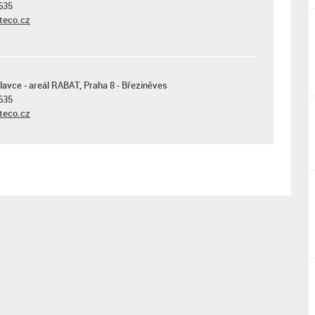
635
teco.cz
lavce - areál RABAT, Praha 8 - Březiněves
635
teco.cz