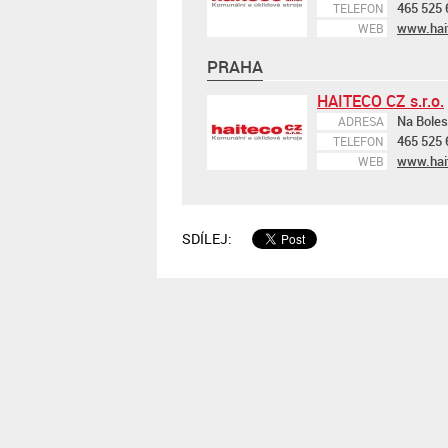
465 525 
TELEFON
www.hai
WEB
PRAHA
HAITECO CZ s.r.o.
Na Boles
ADRESA
465 525 
TELEFON
www.hai
WEB
SDÍLEJ: