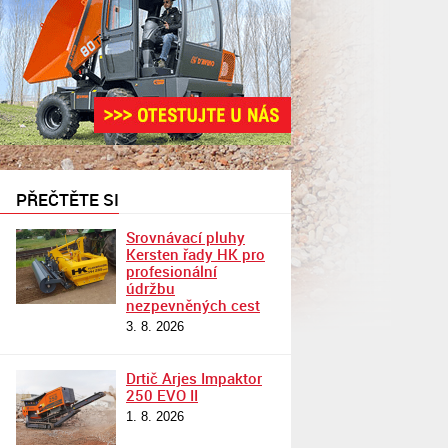
PŘEČTĚTE SI
Srovnávací pluhy
Kersten řady HK pro
profesionální
údržbu
nezpevněných cest
3. 8. 2026
Drtič Arjes Impaktor
250 EVO II
1. 8. 2026