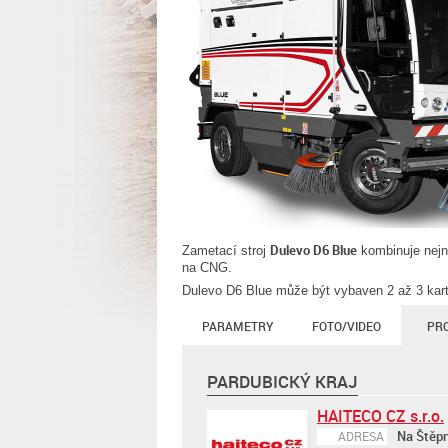
Dulevo D6 Blue
Zametací stroj
kombinuje nejn
na CNG.
Dulevo D6 Blue může být vybaven 2 až 3 kart
PARAMETRY
FOTO/VIDEO
PR
PARDUBICKÝ KRAJ
HAITECO CZ s.r.o.
Na Štěpni
ADRESA