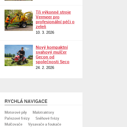
Tři výkonné stroje
Vermeer pro
profesionální péči o
zeleň
10. 3. 2026
Nový kompaktní
svahový mulčer
Gecon od
společnosti Seco
24. 2. 2026
RYCHLÁ NAVIGACE
Motorové pily
Malotraktory
Pařezové frézy
Sněhové frézy
Mulčovače
Vysavače a foukače