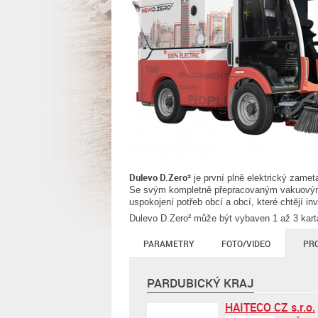
Dulevo D.Zero²
je první plně elektrický zameta
Se svým kompletně přepracovaným vakuovým s
uspokojení potřeb obcí a obcí, které chtějí in
Dulevo D.Zero² může být vybaven 1 až 3 kart
PARAMETRY
FOTO/VIDEO
PR
PARDUBICKÝ KRAJ
HAITECO CZ s.r.o.