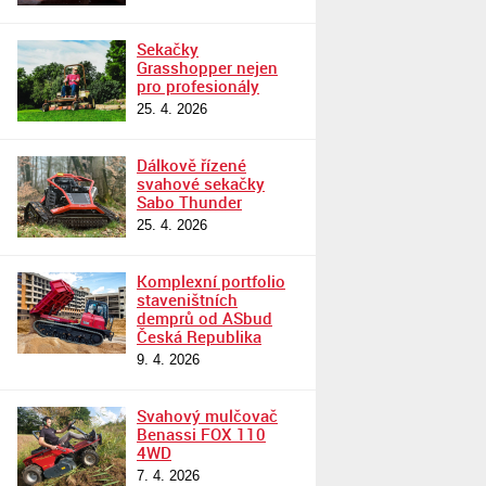
Sekačky
Grasshopper nejen
pro profesionály
25. 4. 2026
Dálkově řízené
svahové sekačky
Sabo Thunder
25. 4. 2026
Komplexní portfolio
staveništních
demprů od ASbud
Česká Republika
9. 4. 2026
Svahový mulčovač
Benassi FOX 110
4WD
7. 4. 2026