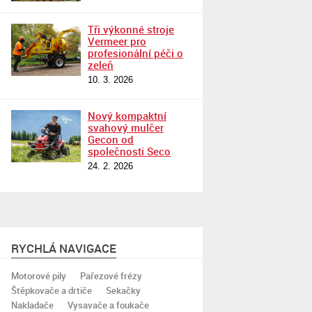
Tři výkonné stroje
Vermeer pro
profesionální péči o
zeleň
10. 3. 2026
Nový kompaktní
svahový mulčer
Gecon od
společnosti Seco
24. 2. 2026
RYCHLÁ NAVIGACE
Motorové pily
Pařezové frézy
Štěpkovače a drtiče
Sekačky
Nakladače
Vysavače a foukače