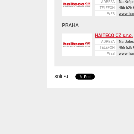
Na Štěpni
ADRESA
465 525 
TELEFON
www.hai
WEB
PRAHA
HAITECO CZ s.r.o.
Na Boles
ADRESA
465 525 
TELEFON
www.hai
WEB
SDÍLEJ: