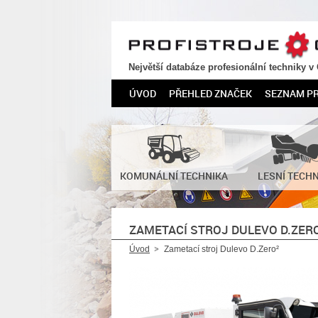
PROFISTROJE.CZ
Největší databáze profesionální techniky v
ÚVOD
PŘEHLED ZNAČEK
SEZNAM P
KOMUNÁLNÍ TECHNIKA
LESNÍ TECH
ZAMETACÍ STROJ DULEVO D.ZER
Úvod
Zametací stroj Dulevo D.Zero²