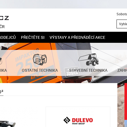
Sobota
 ČR
RODEJCŮ
PŘEČTĚTE SI
VÝSTAVY A PŘEDVÁDĚCÍ AKCE
NIKA
OSTATNÍ TECHNIKA
STAVEBNÍ TECHNIKA
ZAHR
O²