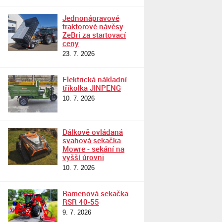
Jednonápravové
traktorové návěsy
ZeBri za startovací
ceny
23. 7. 2026
Elektrická nákladní
tříkolka JINPENG
10. 7. 2026
Dálkově ovládaná
svahová sekačka
Mowre - sekání na
vyšší úrovni
10. 7. 2026
Ramenová sekačka
RSR 40-55
9. 7. 2026