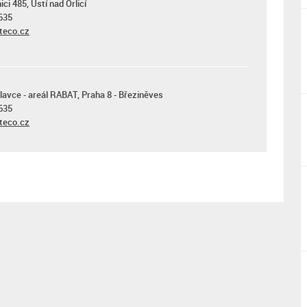
ci 485, Ústí nad Orlicí
635
teco.cz
lavce - areál RABAT, Praha 8 - Březiněves
635
teco.cz