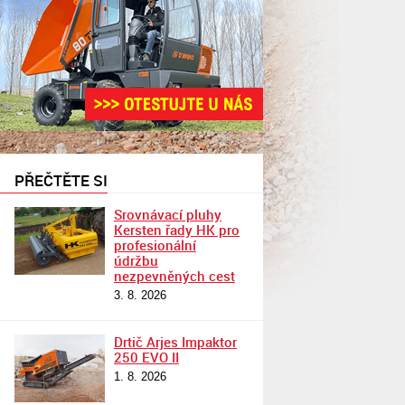
PŘEČTĚTE SI
Srovnávací pluhy
Kersten řady HK pro
profesionální
údržbu
nezpevněných cest
3. 8. 2026
Drtič Arjes Impaktor
250 EVO II
1. 8. 2026