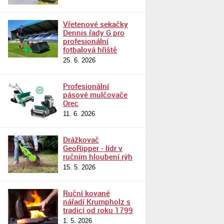
Vřetenové sekačky
Dennis řady G pro
profesionální
fotbalová hřiště
25. 6. 2026
Profesionální
pásové mulčovače
Orec
11. 6. 2026
Drážkovač
GeoRipper - lídr v
ručním hloubení rýh
15. 5. 2026
Ruční kované
nářadí Krumpholz s
tradicí od roku 1799
1. 5. 2026