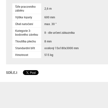
Šíře pracovního
2,6 m
záběru
Výška lopaty
600 mm
Úhel natočení
max. 30 °
Kategorie 3-
II - dle určení zákazníka
bodového závěsu
Tloušťka plechu
8 mm
Standardní břit
ocelový 15x180x3000 mm
Hmotnost
515 kg
SDÍLEJ: