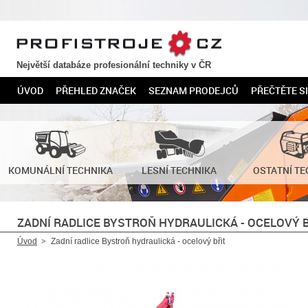
PROFISTROJE.CZ
Největší databáze profesionální techniky v ČR
ÚVOD
PŘEHLED ZNAČEK
SEZNAM PRODEJCŮ
PŘEČTĚTE SI
KOMUNÁLNÍ TECHNIKA
LESNÍ TECHNIKA
OSTATNÍ TE
ZADNÍ RADLICE BYSTROŇ HYDRAULICKÁ - OCELOVÝ 
Úvod
Zadní radlice Bystroň hydraulická - ocelový břit