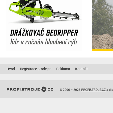
Úvod
Registrace prodejce
Reklama
Kontakt
© 2006 – 2026
PROFISTROJE.CZ
a dis