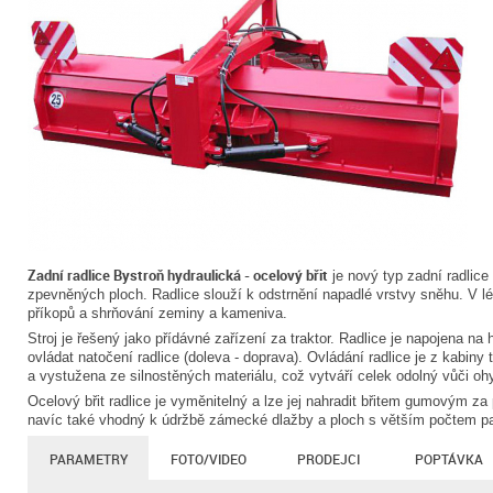
Zadní radlice Bystroň hydraulická - ocelový břit
je nový typ zadní radlice 
zpevněných ploch. Radlice slouží k odstrnění napadlé vrstvy sněhu. V lé
příkopů a shrňování zeminy a kameniva.
Stroj je řešený jako přídávné zařízení za traktor. Radlice je napojena na
ovládat natočení radlice (doleva - doprava). Ovládání radlice je z kabiny
a vystužena ze silnostěných materiálu, což vytváří celek odolný vůči o
Ocelový břit radlice je vyměnitelný a lze jej nahradit břitem gumovým za
navíc také vhodný k údržbě zámecké dlažby a ploch s větším počtem pa
PARAMETRY
FOTO/VIDEO
PRODEJCI
POPTÁVKA