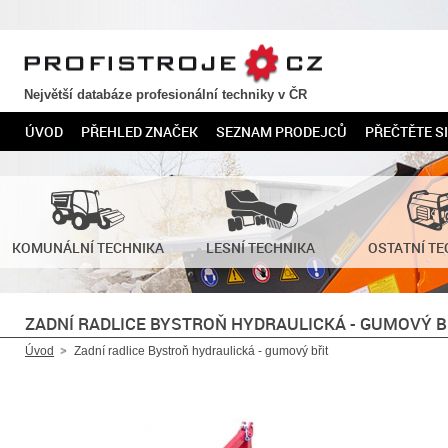
PROFISTROJE.CZ
Největší databáze profesionální techniky v ČR
ÚVOD
PŘEHLED ZNAČEK
SEZNAM PRODEJCŮ
PŘEČTĚTE SI
KOMUNÁLNÍ TECHNIKA
LESNÍ TECHNIKA
OSTATNÍ TE
ZADNÍ RADLICE BYSTROŇ HYDRAULICKÁ - GUMOVÝ B
Úvod
Zadní radlice Bystroň hydraulická - gumový břit