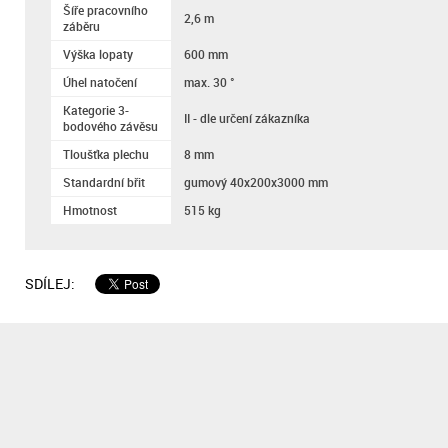
Šíře pracovního
2,6 m
záběru
Výška lopaty
600 mm
Úhel natočení
max. 30 °
Kategorie 3-
II - dle určení zákazníka
bodového závěsu
Tloušťka plechu
8 mm
Standardní břit
gumový 40x200x3000 mm
Hmotnost
515 kg
SDÍLEJ: