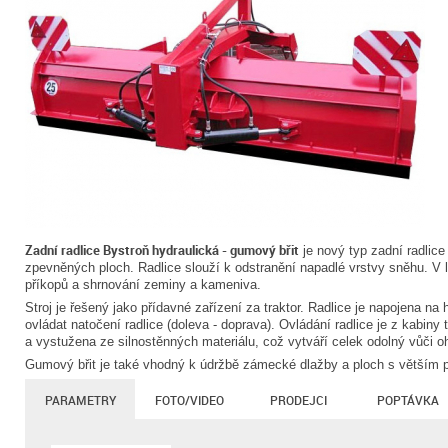
Zadní radlice Bystroň hydraulická - gumový břit
je nový typ zadní radlice 
zpevněných ploch. Radlice slouží k odstranění napadlé vrstvy sněhu. V l
příkopů a shrnování zeminy a kameniva.
Stroj je řešený jako přídavné zařízení za traktor. Radlice je napojena na
ovládat natočení radlice (doleva - doprava). Ovládání radlice je z kabiny
a vystužena ze silnostěnných materiálu, což vytváří celek odolný vůči 
Gumový břit je také vhodný k údržbě zámecké dlažby a ploch s větším 
PARAMETRY
FOTO/VIDEO
PRODEJCI
POPTÁVKA