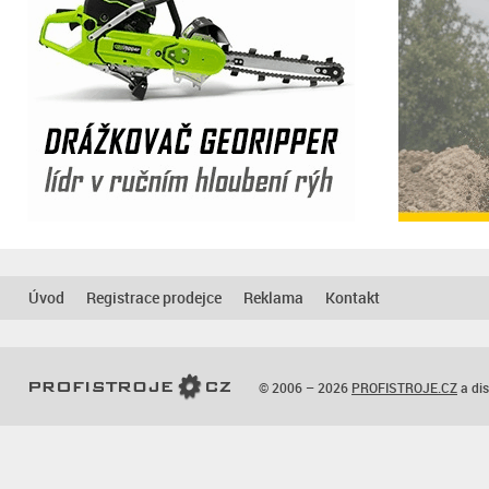
Úvod
Registrace prodejce
Reklama
Kontakt
© 2006 – 2026
PROFISTROJE.CZ
a dis