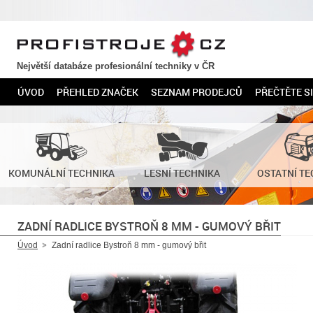
PROFISTROJE.CZ
Největší databáze profesionální techniky v ČR
ÚVOD
PŘEHLED ZNAČEK
SEZNAM PRODEJCŮ
PŘEČTĚTE SI
KOMUNÁLNÍ TECHNIKA
LESNÍ TECHNIKA
OSTATNÍ TE
ZADNÍ RADLICE BYSTROŇ 8 MM - GUMOVÝ BŘIT
Úvod
Zadní radlice Bystroň 8 mm - gumový břit