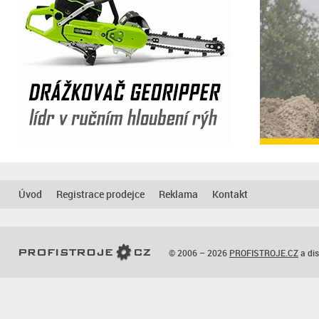
Úvod
Registrace prodejce
Reklama
Kontakt
© 2006 – 2026
PROFISTROJE.CZ
a dis