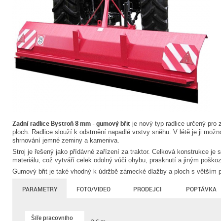
Zadní radlice Bystroň 8 mm - gumový břit
je nový typ radlice určený pro 
ploch. Radlice slouží k odstrnění napadlé vrstvy sněhu. V létě je ji mož
shrnování jemné zeminy a kameniva.
Stroj je řešený jako přídávné zařízení za traktor. Celková konstrukce je
materiálu, což vytváří celek odolný vůči ohybu, prasknutí a jiným poško
Gumový břit je také vhodný k údržbě zámecké dlažby a ploch s větším 
PARAMETRY
FOTO/VIDEO
PRODEJCI
POPTÁVKA
Šíře pracovního