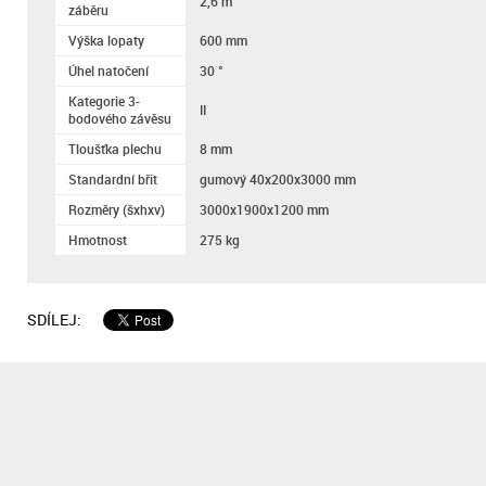
2,6 m
záběru
Výška lopaty
600 mm
Úhel natočení
30 °
Kategorie 3-
II
bodového závěsu
Tloušťka plechu
8 mm
Standardní břit
gumový 40x200x3000 mm
Rozměry (šxhxv)
3000x1900x1200 mm
Hmotnost
275 kg
SDÍLEJ: